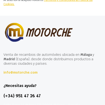
Al suscribirte aceptas nuestros
Términos y Condiciones & Política de
Cookies.
Venta de recambios de automóviles ubicada en
Málaga
y
Madrid
(España), desde donde distribuimos productos a
diversas ciudades y países.
info@motorche.com
¿Necesitas ayuda?
(+34) 951 47 26 47
Calle París 11 Málaga CP 29006 Málaga – España