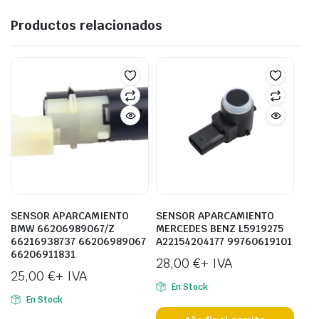
Productos relacionados
SENSOR APARCAMIENTO
SENSOR APARCAMIENTO
BMW 66206989067/Z
MERCEDES BENZ L5919275
66216938737 66206989067
A22154204177 99760619101
66206911831
28,00
€
+ IVA
25,00
€
+ IVA
En Stock
En Stock