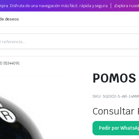
pra. Disfruta de una navegación más fácil, rápida y segura
¡Explora nues
 de deseos
O 55344091
POMOS 
SKU:
SQ002-5-AR-14M
Consultar 
Pedir por WhatsA