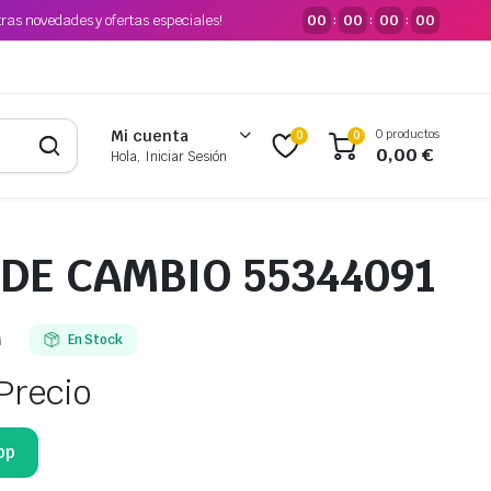
tras novedades y ofertas especiales!
00
00
00
00
:
:
:
0 productos
Mi cuenta
0
0
0,00
€
Hola, Iniciar Sesión
DE CAMBIO 55344091
M
En Stock
Precio
pp