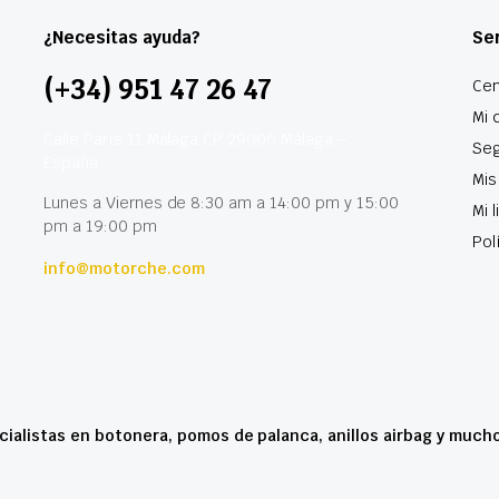
¿Necesitas ayuda?
Ser
(+34) 951 47 26 47
Cen
Mi 
Calle París 11 Málaga CP 29006 Málaga –
Seg
España
Mis
Lunes a Viernes de 8:30 am a 14:00 pm y 15:00
Mi 
pm a 19:00 pm
Pol
info@motorche.com
cialistas en botonera, pomos de palanca, anillos airbag y much