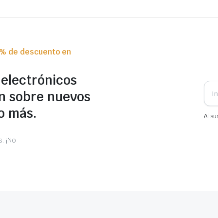
0% de descuento en
 electrónicos
n sobre nuevos
o más.
Al su
. ¡No