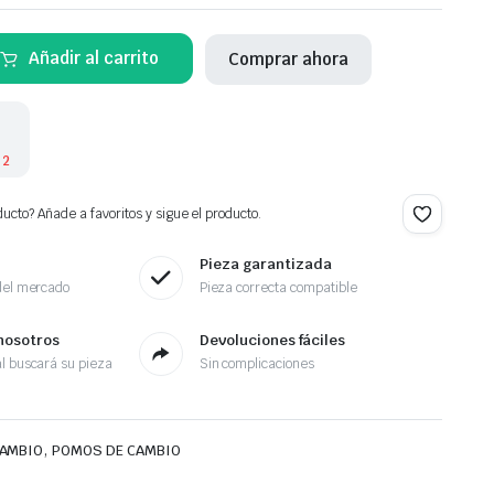
Añadir al carrito
Comprar ahora
 2
ucto? Añade a favoritos y sigue el producto.
Pieza garantizada
del mercado
Pieza correcta compatible
nosotros
Devoluciones fáciles
l buscará su pieza
Sin complicaciones
,
CAMBIO
POMOS DE CAMBIO