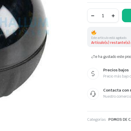
POMOS
DE
CAMBIO
55344091
cantidad
Este artículo está agotado.
Artículo(s) restante(s):
¿Te ha gustado este prod
Precios bajos
Precio más bajo 
Contacta con 
Nuestro comercia
Categorías:
POMOS DE 