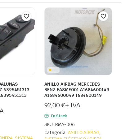
VALUNAS
ANILLO AIRBAG MERCEDES
Z 6395451313
BENZ EASME001 A1684600149
A6395451313
A1684600049 1684600149
92,00
€
+ IVA
VA
En Stock
SKU: RMA-006
Categoría:
ANILLO AIRBAG
,
ONERA
,
SISTEMA