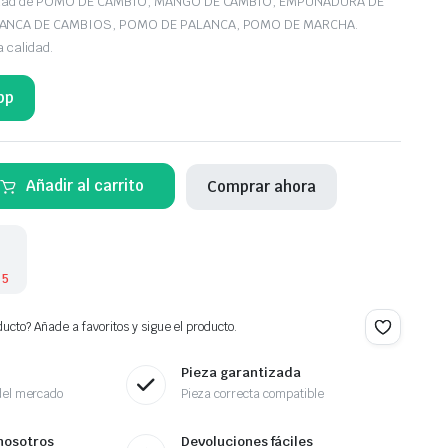
iedad de POMO DE CAMBIO, MANGO DE CAMBIO, EMPUÑADURA DE
LANCA DE CAMBIOS, POMO DE PALANCA, POMO DE MARCHA.
a calidad.
pp
Añadir al carrito
Comprar ahora
 5
ucto? Añade a favoritos y sigue el producto.
Pieza garantizada
del mercado
Pieza correcta compatible
nosotros
Devoluciones fáciles