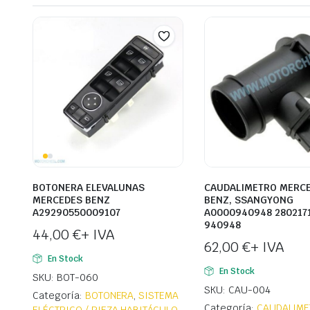
BOTONERA ELEVALUNAS
CAUDALIMETRO MERC
MERCEDES BENZ
BENZ, SSANGYONG
A29290550009107
A0000940948 280217
940948
44,00
€
+ IVA
62,00
€
+ IVA
En Stock
En Stock
SKU: BOT-060
SKU: CAU-004
Categoría:
BOTONERA
,
SISTEMA
Categoría:
CAUDALIME