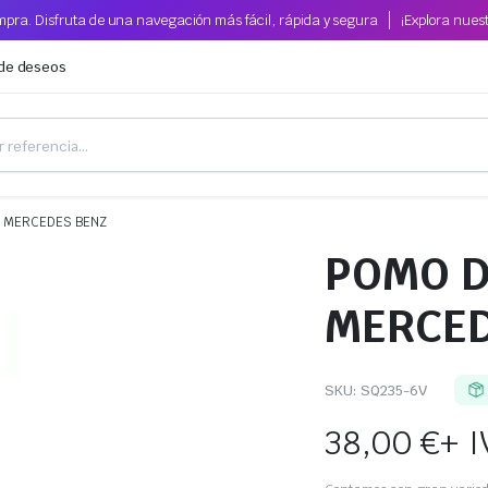
pra. Disfruta de una navegación más fácil, rápida y segura
¡Explora nues
 de deseos
 MERCEDES BENZ
POMO D
MERCED
SKU:
SQ235-6V
38,00
€
+ I