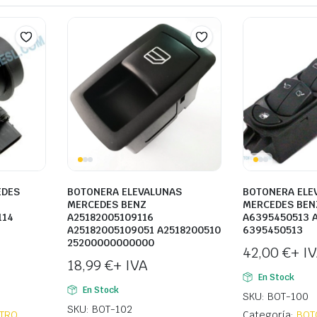
EDES
BOTONERA ELEVALUNAS
BOTONERA ELE
MERCEDES BENZ
MERCEDES BEN
114
A25182005109116
A6395450513 
A25182005109051 A2518200510
6395450513
25200000000000
42,00
€
+ I
18,99
€
+ IVA
En Stock
En Stock
SKU: BOT-100
SKU: BOT-102
TRO
,
Categoría:
BOT