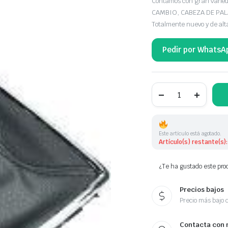
Contamos con gran var
CAMBIO, CABEZA DE PA
Totalmente nuevo y de alt
Pedir por WhatsA
POMO
DE
CAMBIO
MERCEDES
BENZ
cantidad
Este artículo está agotado.
Artículo(s) restante(s):
¿Te ha gustado este prod
Precios bajos
Precio más bajo 
Contacta con 