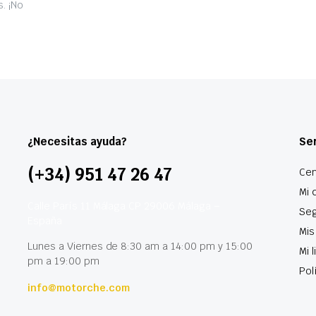
. ¡No
¿Necesitas ayuda?
Ser
(+34) 951 47 26 47
Cen
Mi 
Calle París 11 Málaga CP 29006 Málaga –
Seg
España
Mis
Lunes a Viernes de 8:30 am a 14:00 pm y 15:00
Mi 
pm a 19:00 pm
Pol
info@motorche.com