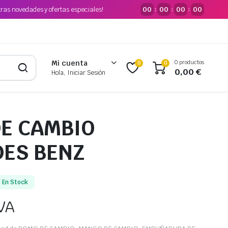
tras novedades y ofertas especiales!
00
00
00
00
:
:
:
0 productos
Mi cuenta
0
0
0,00
€
Hola, Iniciar Sesión
E CAMBIO
ES BENZ
En Stock
VA