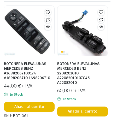
BOTONERA ELEVALUNAS
BOTONERA ELEVALUNAS
MERCEDES BENZ
MERCEDES BENZ
A16982067109174
2208201010
A1698206710 1698206710
A22082010107C45
A22082010
44,00
€
+ IVA
60,00
€
+ IVA
En Stock
En Stock
Añadir al carrito
Añadir al carrito
SKU: BOT-061