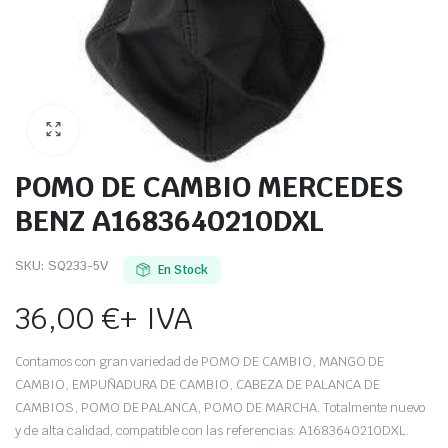
POMO DE CAMBIO MERCEDES
BENZ A1683640210DXL
SKU:
SQ233-5V
En Stock
36,00
€
+ IVA
Contamos con gran variedad de POMO DE CAMBIO, MANGO DE
CAMBIO, EMPUÑADURA DE CAMBIO, CABEZA DE PALANCA DE
CAMBIOS, POMO DE PALANCA, POMO DE MARCHA. Totalmente nuevo
y de alta calidad, compatible con las referencias: A1683640210DXL.