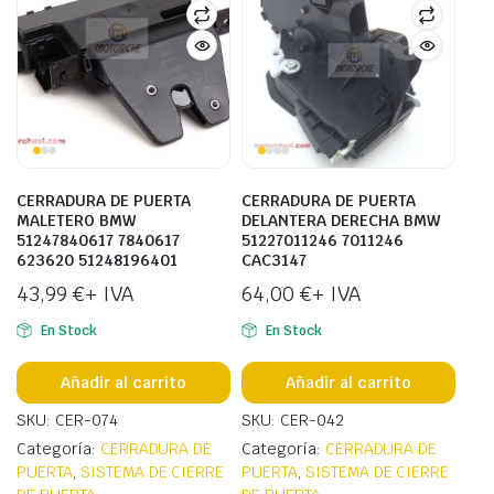
CERRADURA DE PUERTA
CERRADURA DE PUERTA
MALETERO BMW
DELANTERA DERECHA BMW
51247840617 7840617
51227011246 7011246
623620 51248196401
CAC3147
43,99
€
+ IVA
64,00
€
+ IVA
En Stock
En Stock
Añadir al carrito
Añadir al carrito
SKU: CER-074
SKU: CER-042
Categoría:
CERRADURA DE
Categoría:
CERRADURA DE
PUERTA
,
SISTEMA DE CIERRE
PUERTA
,
SISTEMA DE CIERRE