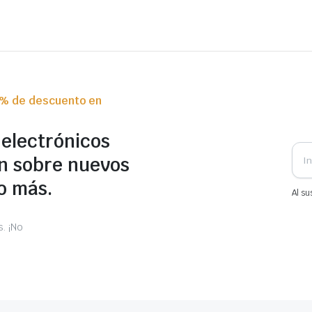
0% de descuento en
 electrónicos
n sobre nuevos
o más.
Al su
. ¡No