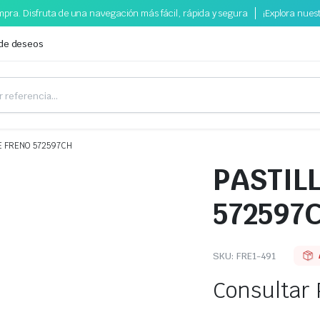
pra. Disfruta de una navegación más fácil, rápida y segura
¡Explora nues
 de deseos
E FRENO 572597CH
PASTIL
572597
SKU:
FRE1-491
Consultar 