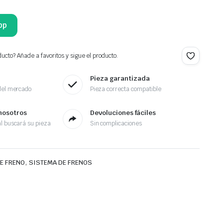
pp
ucto? Añade a favoritos y sigue el producto.
Pieza garantizada
del mercado
Pieza correcta compatible
nosotros
Devoluciones fáciles
l buscará su pieza
Sin complicaciones
,
DE FRENO
SISTEMA DE FRENOS