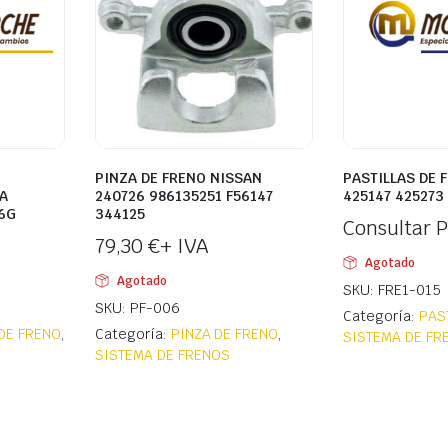
PINZA DE FRENO NISSAN
PASTILLAS DE 
A
240726 986135251 F56147
425147 425273
6G
344125
Consultar P
79,30
€
+ IVA
Agotado
Agotado
SKU: FRE1-015
SKU: PF-006
Categoría:
PAS
DE FRENO
,
Categoría:
PINZA DE FRENO
,
SISTEMA DE FR
SISTEMA DE FRENOS