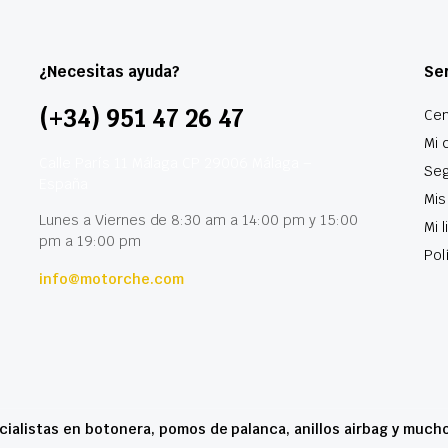
¿Necesitas ayuda?
Ser
(+34) 951 47 26 47
Cen
Mi 
Calle París 11 Málaga CP 29006 Málaga –
Seg
España
Mis
Lunes a Viernes de 8:30 am a 14:00 pm y 15:00
Mi 
pm a 19:00 pm
Pol
info@motorche.com
cialistas en botonera, pomos de palanca, anillos airbag y much