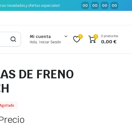
tras novedades y ofertas especiales!
00
00
00
00
:
:
:
0 productos
Mi cuenta
0
0
0,00
€
Hola, Iniciar Sesión
LAS DE FRENO
CH
Agotado
Precio