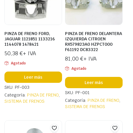
PINZA DE FRENO FORD,
PINZA DE FRENO DELANTERA
JAGUAR 1121851 1133216
IZQUIERDA CITROEN
1144078 1478421
RX579823A0 HZPCT000
F61192 DC83322
50,38
€
+ IVA
81,00
€
+ IVA
Agotado
Agotado
Leer más
Leer más
SKU: PF-003
SKU: PF-001
Categoría:
PINZA DE FRENO
,
Categoría:
PINZA DE FRENO
,
SISTEMA DE FRENOS
SISTEMA DE FRENOS