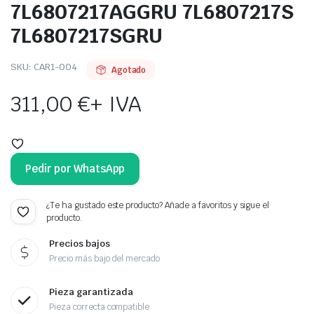
7L6807217AGGRU 7L6807217S
7L6807217SGRU
SKU:
CAR1-004
Agotado
311,00
€
+ IVA
Pedir por WhatsApp
¿Te ha gustado este producto? Añade a favoritos y sigue el
producto.
Precios bajos
Precio más bajo del mercado
Pieza garantizada
Pieza correcta compatible