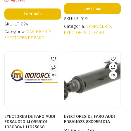
Agotado
Leer más
Leer más
SKU: LF-019
SKU: LF-024
Categoría:
CARROCERÍA
,
Categoría:
CARROCERÍA
,
EYECTORES DE FARO
EYECTORES DE FARO
EYECTORES DE FARO AUDI
EYECTORES DE FARO AUDI
EDSAU020 4L0955101
EDSAU023 8X0955101A
10303041 11025668
37,98
€
+ IVA