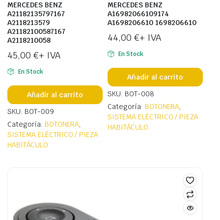
MERCEDES BENZ
MERCEDES BENZ
A21182135797167
A16982066109174
A2118213579
A1698206610 1698206610
A21182100587167
44,00
€
+ IVA
A2118210058
45,00
€
+ IVA
En Stock
En Stock
Añadir al carrito
SKU: BOT-008
Añadir al carrito
Categoría:
BOTONERA
,
SKU: BOT-009
SISTEMA ELÉCTRICO / PIEZA
Categoría:
BOTONERA
,
HABITÁCULO
SISTEMA ELÉCTRICO / PIEZA
HABITÁCULO