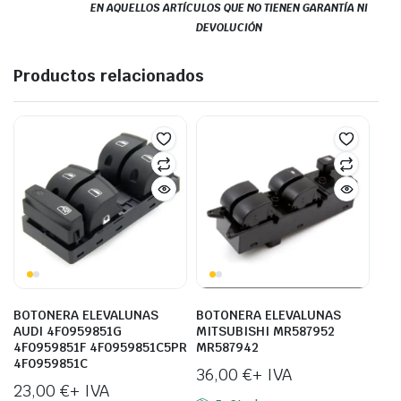
EN AQUELLOS ARTÍCULOS QUE NO TIENEN GARANTÍA NI
DEVOLUCIÓN
Productos relacionados
BOTONERA ELEVALUNAS
BOTONERA ELEVALUNAS
AUDI 4F0959851G
MITSUBISHI MR587952
4F0959851F 4F0959851C5PR
MR587942
4F0959851C
36,00
€
+ IVA
23,00
€
+ IVA