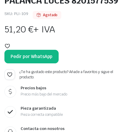
PALANCA LUCES 8201577539
SKU:
PLI-109
Agotado
51,20
€
+ IVA
Pedir por WhatsApp
¿Te ha gustado este producto? Añade a favoritos y sigue el
producto.
Precios bajos
Precio más bajo del mercado
Pieza garantizada
Pieza correcta compatible
Contacta con nosotros