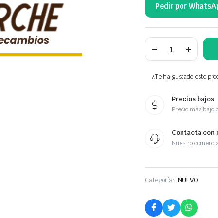
Pedir por WhatsA
NTY
ZAMEK
TYLNYCH
DRZWI
BK21-
¿Te ha gustado este prod
V43288-
BG
Precios bajos
cantidad
Precio más bajo 
Contacta con 
Nuestro comercia
Categoría:
NUEVO