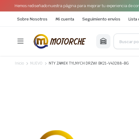
Hemos rediseñado nuestra página para mejorar tu experiencia de com
Sobre Nosotros
Mi cuenta
Seguimiento envíos
Lista
Inicio
NUEVO
NTY ZAMEK TYLNYCH DRZWI BK21-V43288-BG