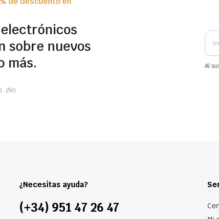
0% de descuento en
 electrónicos
n sobre nuevos
o más.
Al su
. ¡No
¿Necesitas ayuda?
Ser
(+34) 951 47 26 47
Cen