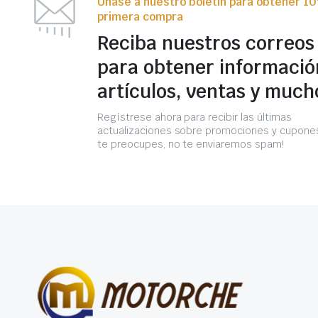
Únase a nuestro boletín para obtener 1
primera compra
Reciba nuestros correos
para obtener informació
artículos, ventas y much
Regístrese ahora para recibir las últimas
actualizaciones sobre promociones y cupones
te preocupes, no te enviaremos spam!