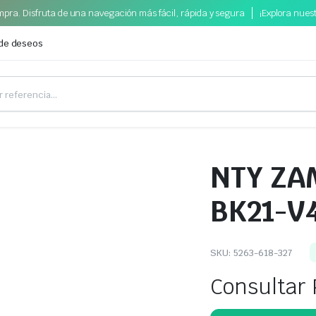
pra. Disfruta de una navegación más fácil, rápida y segura
¡Explora nues
 de deseos
NTY ZA
BK21-V
SKU:
5263-618-327
Consultar 