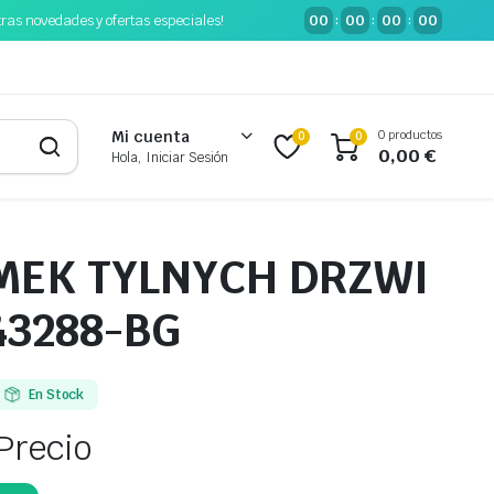
tras novedades y ofertas especiales!
00
00
00
00
:
:
:
0 productos
Mi cuenta
0
0
0,00
€
Hola, Iniciar Sesión
MEK TYLNYCH DRZWI
43288-BG
En Stock
Precio