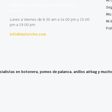
Mi 
Calle París 11 Málaga CP 29006 Málaga –
Seg
España
Mis
Lunes a Viernes de 8:30 am a 14:00 pm y 15:00
Mi 
pm a 19:00 pm
Pol
info@motorche.com
cialistas en botonera, pomos de palanca, anillos airbag y much