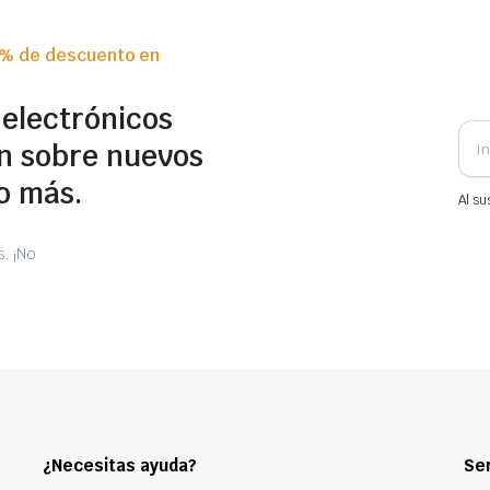
0% de descuento en
 electrónicos
n sobre nuevos
o más.
Al su
. ¡No
¿Necesitas ayuda?
Ser