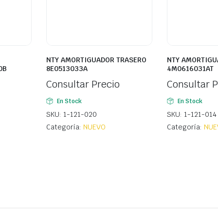
NTY AMORTIGUADOR TRASERO
NTY AMORTIGU
0B
8E0513033A
4M0616031AT
Consultar Precio
Consultar P
En Stock
En Stock
SKU: 1-121-020
SKU: 1-121-014
Categoría:
NUEVO
Categoría:
NUE