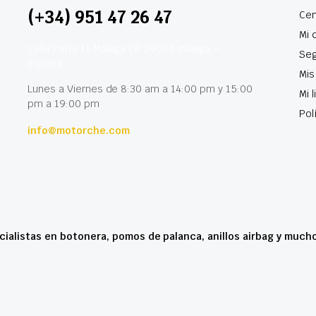
(+34) 951 47 26 47
Cen
Mi 
Calle París 11 Málaga CP 29006 Málaga –
Seg
España
Mis
Lunes a Viernes de 8:30 am a 14:00 pm y 15:00
Mi 
pm a 19:00 pm
Pol
info@motorche.com
cialistas en botonera, pomos de palanca, anillos airbag y much