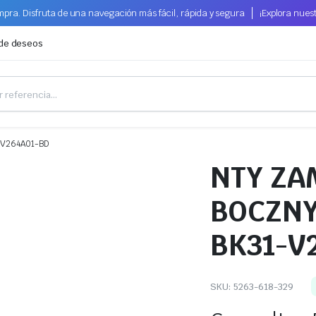
pra. Disfruta de una navegación más fácil, rápida y segura
¡Explora nues
 de deseos
-V264A01-BD
NTY ZA
BOCZN
BK31-V
SKU:
5263-618-329