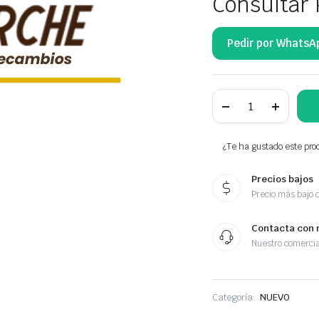
Consultar 
Pedir por WhatsA
NTY
ZAMEK
DRZWI
BOCZNYCH
PRZESUWNYCH
¿Te ha gustado este prod
BK31-
V264A01-
Precios bajos
BD
cantidad
Precio más bajo 
Contacta con 
Nuestro comercia
Categoría:
NUEVO