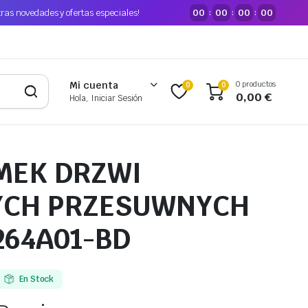
tras novedades y ofertas especiales!
00
00
00
00
:
:
:
0 productos
Mi cuenta
0
0
0,00
€
Hola, Iniciar Sesión
MEK DRZWI
YCH PRZESUWNYCH
264A01-BD
En Stock