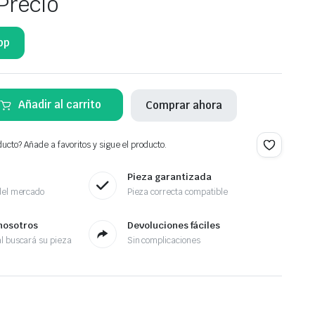
Precio
pp
Añadir al carrito
Comprar ahora
ucto? Añade a favoritos y sigue el producto.
Pieza garantizada
del mercado
Pieza correcta compatible
nosotros
Devoluciones fáciles
l buscará su pieza
Sin complicaciones