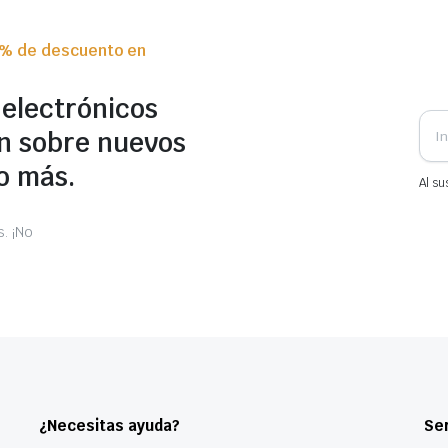
0% de descuento en
 electrónicos
n sobre nuevos
o más.
Al su
. ¡No
¿Necesitas ayuda?
Ser