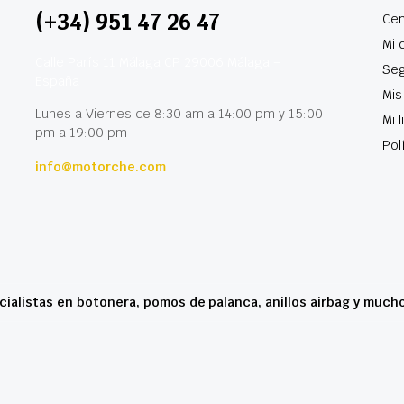
(+34) 951 47 26 47
Cen
Mi 
Calle París 11 Málaga CP 29006 Málaga –
Seg
España
Mis
Lunes a Viernes de 8:30 am a 14:00 pm y 15:00
Mi 
pm a 19:00 pm
Pol
info@motorche.com
cialistas en botonera, pomos de palanca, anillos airbag y much