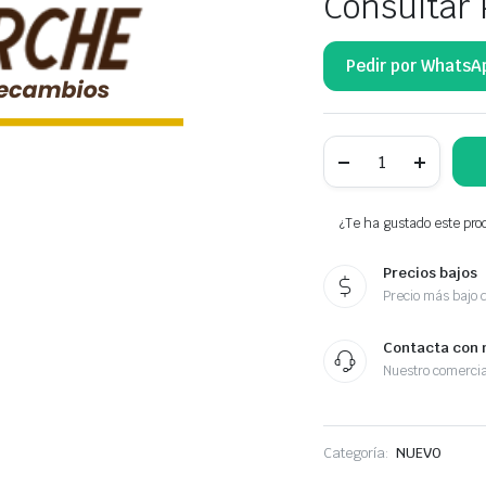
Consultar 
Pedir por WhatsA
NTY
RYGIEL-
ZACZEP
ZAMKA
DRZWI
¿Te ha gustado este prod
TYLNYCH
2T14-
Precios bajos
V44163-
AF
Precio más bajo 
cantidad
Contacta con 
Nuestro comercia
Categoría:
NUEVO