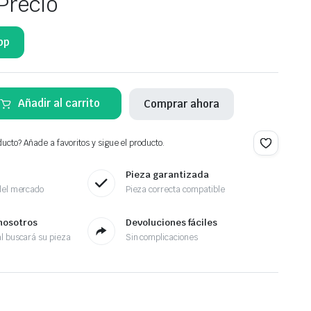
Precio
pp
Añadir al carrito
Comprar ahora
ucto? Añade a favoritos y sigue el producto.
Pieza garantizada
del mercado
Pieza correcta compatible
nosotros
Devoluciones fáciles
l buscará su pieza
Sin complicaciones