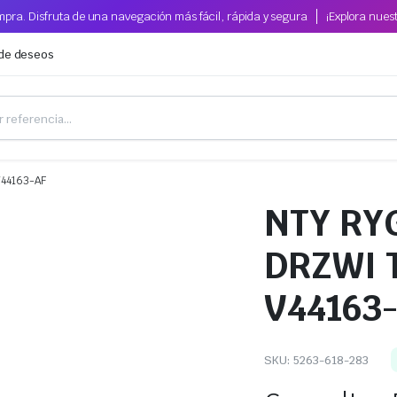
pra. Disfruta de una navegación más fácil, rápida y segura
¡Explora nues
 de deseos
44163-AF
NTY RY
DRZWI 
V44163
SKU:
5263-618-283