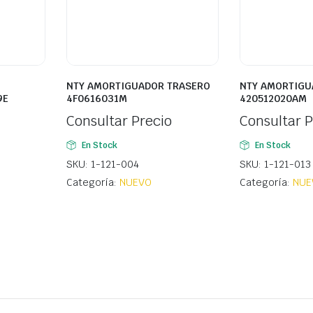
NTY AMORTIGUADOR TRASERO
NTY AMORTIGU
9E
4F0616031M
420512020AM
Consultar Precio
Consultar P
En Stock
En Stock
SKU: 1-121-004
SKU: 1-121-013
Categoría:
NUEVO
Categoría:
NUE