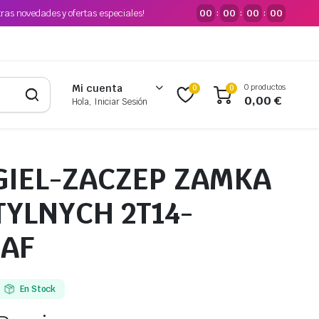
tras novedades y ofertas especiales!
00
00
00
00
:
:
:
0 productos
Mi cuenta
0
0
0,00
€
Hola, Iniciar Sesión
GIEL-ZACZEP ZAMKA
TYLNYCH 2T14-
-AF
En Stock