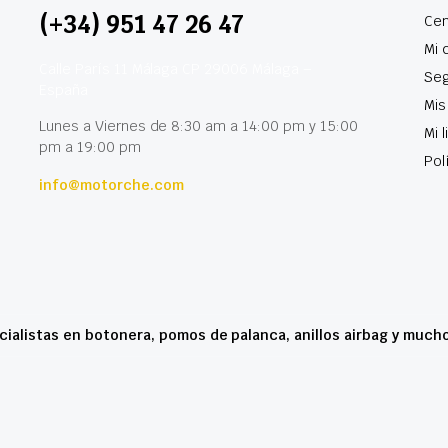
(+34) 951 47 26 47
Cen
Mi 
Calle París 11 Málaga CP 29006 Málaga –
Seg
España
Mis
Lunes a Viernes de 8:30 am a 14:00 pm y 15:00
Mi 
pm a 19:00 pm
Pol
info@motorche.com
cialistas en botonera, pomos de palanca, anillos airbag y much