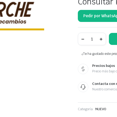
Consultar 
Pedir por WhatsA
NTY
MANECILLA
INTERIOR
PUERTA
DELANTERA
¿Te ha gustado este prod
BK21-
V22600-
Precios bajos
BC
cantidad
Precio más bajo 
Contacta con 
Nuestro comercia
Categoría:
NUEVO