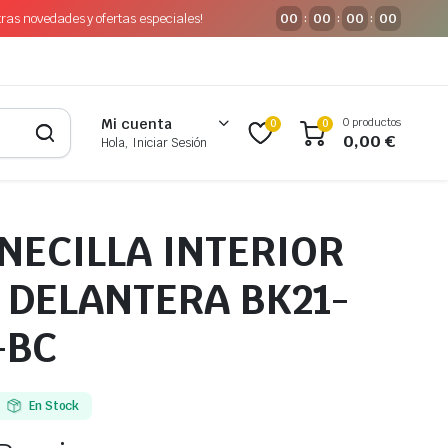
tras novedades y ofertas especiales!
00
00
00
00
:
:
:
0 productos
Mi cuenta
0
0
0,00
€
Hola, Iniciar Sesión
NECILLA INTERIOR
 DELANTERA BK21-
-BC
En Stock