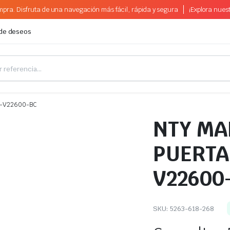
pra. Disfruta de una navegación más fácil, rápida y segura
¡Explora nues
 de deseos
1-V22600-BC
NTY MA
PUERTA
V22600
SKU:
5263-618-268