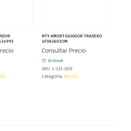
ADOR
NTY AMORTIGUADOR TRASERO
624991
4F0616032M
recio
Consultar Precio
En Stock
8
SKU: 1-121-005
VO
Categoría:
NUEVO