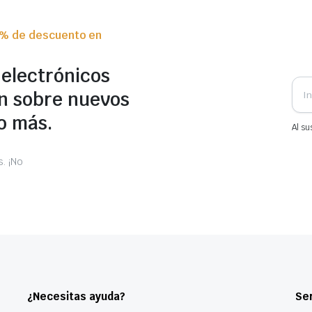
0% de descuento en
 electrónicos
n sobre nuevos
o más.
Al su
. ¡No
¿Necesitas ayuda?
Ser