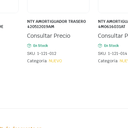
NTY AMORTIGUADOR TRASERO
NTY AMORTIGU
9E
420512019AM
4M0616031AT
Consultar Precio
Consultar P
En Stock
En Stock
SKU: 1-121-012
SKU: 1-121-014
Categoría:
NUEVO
Categoría:
NUE