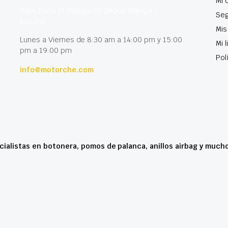
Mi 
Calle París 11 Málaga CP 29006 Málaga –
Seg
España
Mis
Lunes a Viernes de 8:30 am a 14:00 pm y 15:00
Mi 
pm a 19:00 pm
Pol
info@motorche.com
cialistas en botonera, pomos de palanca, anillos airbag y much