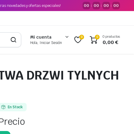
tras novedades y ofertas especiales!
00
00
00
00
:
:
:
0 productos
Mi cuenta
0
0
0,00
€
Hola, Iniciar Sesión
STWA DRZWI TYLNYCH
3
En Stock
Precio