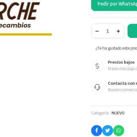
Pedir por WhatsA
NTY
LISTWA
DRZWI
TYLNYCH
1874803
¿Te ha gustado este prod
cantidad
Precios bajos
Precio más bajo 
Contacta con 
Nuestro comercia
Categoría:
NUEVO