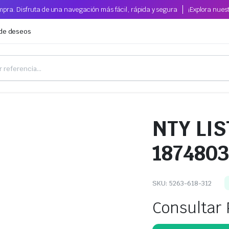
pra. Disfruta de una navegación más fácil, rápida y segura
¡Explora nues
 de deseos
NTY LI
187480
SKU:
5263-618-312
Consultar 