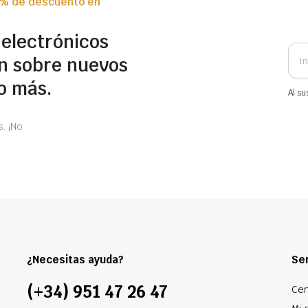
0% de descuento en
 electrónicos
n sobre nuevos
o más.
Al su
. ¡No
¿Necesitas ayuda?
Ser
(+34) 951 47 26 47
Cen