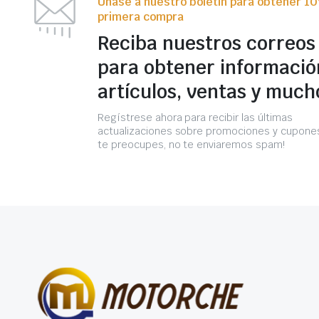
Únase a nuestro boletín para obtener 1
primera compra
Reciba nuestros correos
para obtener informació
artículos, ventas y much
Regístrese ahora para recibir las últimas
actualizaciones sobre promociones y cupones
te preocupes, no te enviaremos spam!