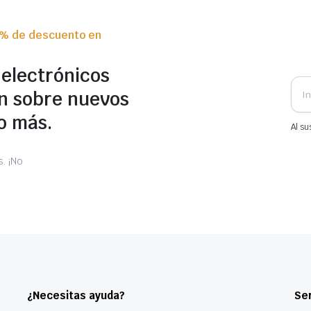
0% de descuento en
 electrónicos
n sobre nuevos
o más.
Al su
. ¡No
¿Necesitas ayuda?
Ser