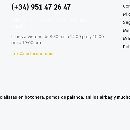
(+34) 951 47 26 47
Cen
Mi 
Calle París 11 Málaga CP 29006 Málaga –
Seg
España
Mis
Lunes a Viernes de 8:30 am a 14:00 pm y 15:00
Mi 
pm a 19:00 pm
Pol
info@motorche.com
cialistas en botonera, pomos de palanca, anillos airbag y much