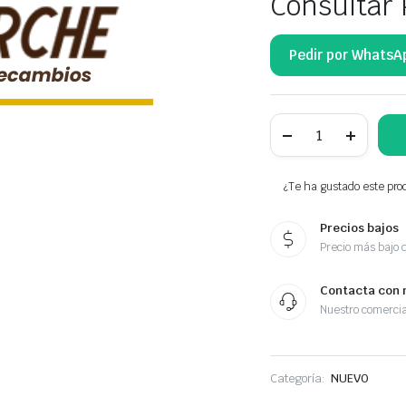
Consultar 
Pedir por WhatsA
NTY
KLAMKA
WEWNĘTRZNA
DRZWI
PRZESUWNYCH
¿Te ha gustado este prod
1C15-
V266A62-
Precios bajos
BC
cantidad
Precio más bajo 
Contacta con 
Nuestro comercia
Categoría:
NUEVO