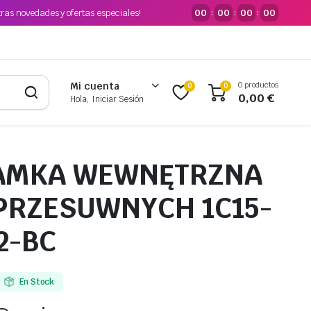
tras novedades y ofertas especiales!
00
00
00
00
:
:
:
0 productos
Mi cuenta
0
0
0,00
€
Hola, Iniciar Sesión
LAMKA WEWNĘTRZNA
PRZESUWNYCH 1C15-
2-BC
En Stock