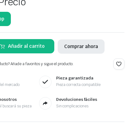
Precio
pp
Añadir al carrito
Comprar ahora
ucto? Añade a favoritos y sigue el producto.
Pieza garantizada
del mercado
Pieza correcta compatible
nosotros
Devoluciones fáciles
l buscará su pieza
Sin complicaciones