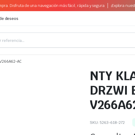
pra. Disfruta de una navegación más fácil, rápida y segura
¡Explora nues
 de deseos
-V266A62-AC
NTY K
DRZWI 
V266A6
SKU:
5263-618-272