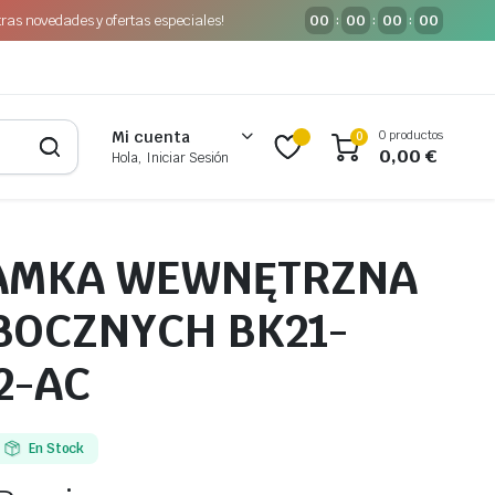
tras novedades y ofertas especiales!
00
00
00
00
:
:
:
0 productos
Mi cuenta
0
0,00
€
Hola, Iniciar Sesión
LAMKA WEWNĘTRZNA
BOCZNYCH BK21-
2-AC
En Stock