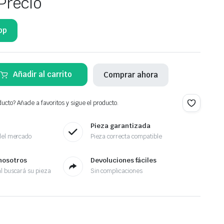
Precio
pp
Añadir al carrito
Comprar ahora
ucto? Añade a favoritos y sigue el producto.
Pieza garantizada
del mercado
Pieza correcta compatible
nosotros
Devoluciones fáciles
l buscará su pieza
Sin complicaciones