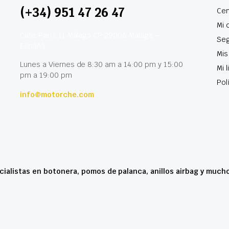
(+34) 951 47 26 47
Cen
Mi 
Calle París 11 Málaga CP 29006 Málaga –
Seg
España
Mis
Lunes a Viernes de 8:30 am a 14:00 pm y 15:00
Mi 
pm a 19:00 pm
Pol
info@motorche.com
cialistas en botonera, pomos de palanca, anillos airbag y much