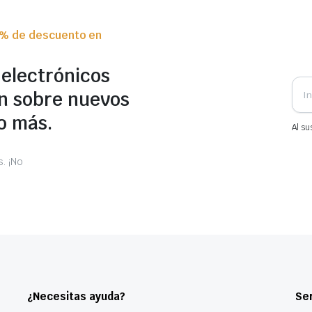
0% de descuento en
 electrónicos
n sobre nuevos
o más.
Al su
. ¡No
¿Necesitas ayuda?
Ser