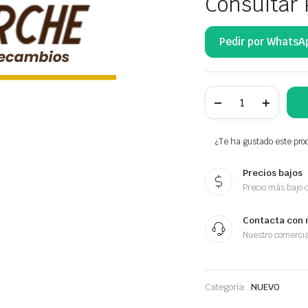
Consultar 
Pedir por WhatsA
NTY
KLAMKA
WEWNĘTRZNA
DRZWI
BOCZNYCH
¿Te ha gustado este prod
BK21-
V266A62-
Precios bajos
AC
cantidad
Precio más bajo 
Contacta con 
Nuestro comercia
Categoría:
NUEVO