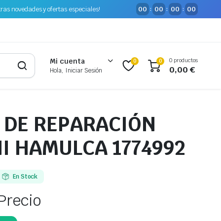
tras novedades y ofertas especiales!
00
00
00
00
:
:
:
0 productos
Mi cuenta
0
0
0,00
€
Hola, Iniciar Sesión
T DE REPARACIÓN
I HAMULCA 1774992
En Stock
Precio