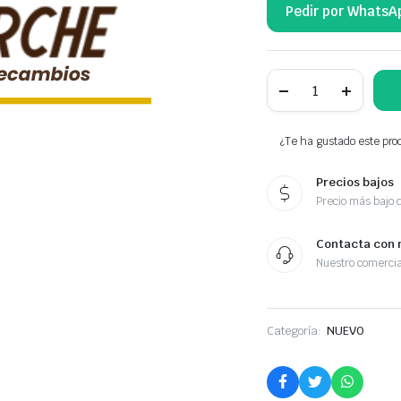
Pedir por WhatsA
NTY
KIT
DE
REPARACIÓN
DŹWIGNI
¿Te ha gustado este prod
HAMULCA
1774992
Precios bajos
cantidad
Precio más bajo 
Contacta con 
Nuestro comercia
Categoría:
NUEVO