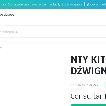
pra. Disfruta de una navegación más fácil, rápida y segura
¡Explora nues
 de deseos
92
NTY KI
DŹWIGN
SKU:
5263-618-274
Consultar 