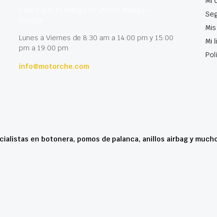
Mi 
Calle París 11 Málaga CP 29006 Málaga –
Seg
España
Mis
Lunes a Viernes de 8:30 am a 14:00 pm y 15:00
Mi 
pm a 19:00 pm
Pol
info@motorche.com
cialistas en botonera, pomos de palanca, anillos airbag y much