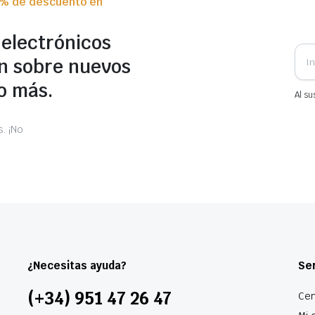
0% de descuento en
 electrónicos
n sobre nuevos
o más.
Al su
. ¡No
¿Necesitas ayuda?
Ser
(+34) 951 47 26 47
Cen