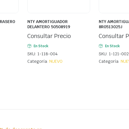
TRASERO
NTY AMORTIGUADOR
NTY AMORTIGU
DELANTERO 50508919
8R0513025J
Consultar Precio
Consultar P
En Stock
En Stock
SKU: 1-118-004
SKU: 1-121-002
Categoría:
NUEVO
Categoría:
NUE