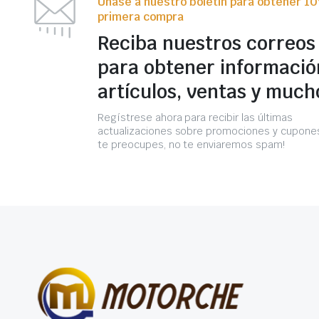
Únase a nuestro boletín para obtener 1
primera compra
Reciba nuestros correos
para obtener informació
artículos, ventas y much
Regístrese ahora para recibir las últimas
actualizaciones sobre promociones y cupones
te preocupes, no te enviaremos spam!