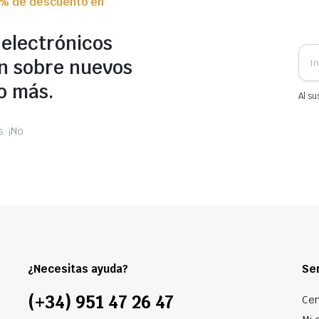
0% de descuento en
 electrónicos
n sobre nuevos
o más.
Al su
. ¡No
¿Necesitas ayuda?
Ser
(+34) 951 47 26 47
Cen