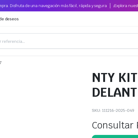
pra. Disfruta de una navegación más fácil, rápida y segura
¡Explora nues
 de deseos
7
NTY KI
DELANT
SKU:
111216-2025-049
Consultar 