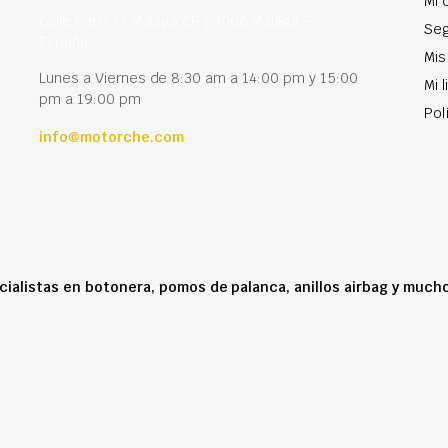
Mi 
Calle París 11 Málaga CP 29006 Málaga –
Seg
España
Mis
Lunes a Viernes de 8:30 am a 14:00 pm y 15:00
Mi 
pm a 19:00 pm
Pol
info@motorche.com
cialistas en botonera, pomos de palanca, anillos airbag y much