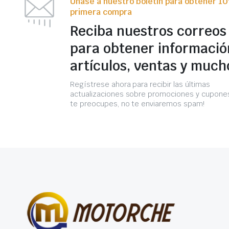
Únase a nuestro boletín para obtener 1
primera compra
Reciba nuestros correos
para obtener informació
artículos, ventas y much
Regístrese ahora para recibir las últimas
actualizaciones sobre promociones y cupones
te preocupes, no te enviaremos spam!