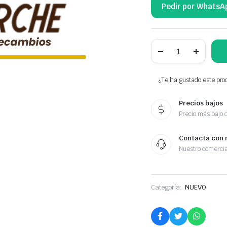
Pedir por WhatsA
NTY
KIT
COJINETE
RUEDA
DELANTERA
¿Te ha gustado este prod
90080-
36087
Precios bajos
cantidad
Precio más bajo 
Contacta con 
Nuestro comercia
Categoría:
NUEVO