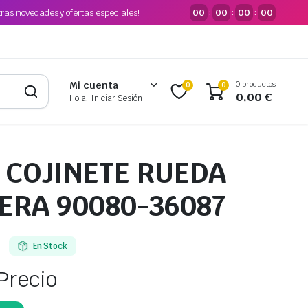
tras novedades y ofertas especiales!
00
00
00
00
:
:
:
0 productos
Mi cuenta
0
0
0,00
€
Hola, Iniciar Sesión
T COJINETE RUEDA
ERA 90080-36087
En Stock
Precio