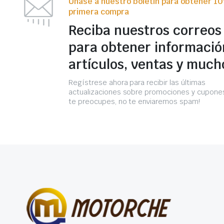
Únase a nuestro boletín para obtener 1
primera compra
Reciba nuestros correos
para obtener informació
artículos, ventas y much
Regístrese ahora para recibir las últimas
actualizaciones sobre promociones y cupones
te preocupes, no te enviaremos spam!