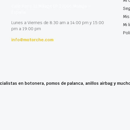
Mi 
Calle París 11 Málaga CP 29006 Málaga –
Seg
España
Mis
Lunes a Viernes de 8:30 am a 14:00 pm y 15:00
Mi 
pm a 19:00 pm
Pol
info@motorche.com
cialistas en botonera, pomos de palanca, anillos airbag y much