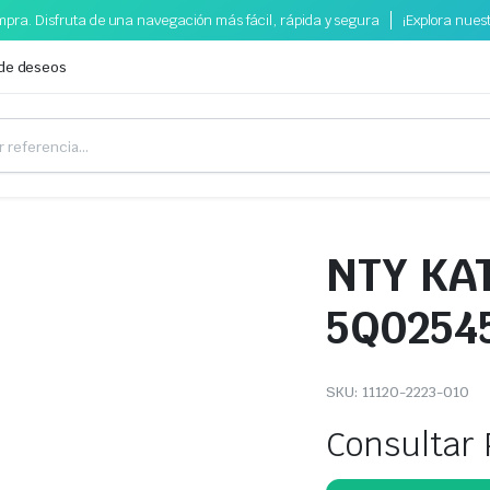
pra. Disfruta de una navegación más fácil, rápida y segura
¡Explora nues
 de deseos
NTY KA
5Q0254
SKU:
11120-2223-010
Consultar 