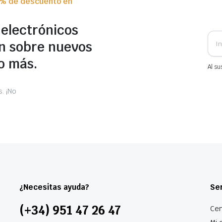
0% de descuento en
 electrónicos
n sobre nuevos
o más.
Al su
. ¡No
¿Necesitas ayuda?
Ser
(+34) 951 47 26 47
Cen