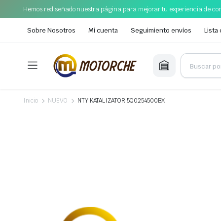
Hemos rediseñado nuestra página para mejorar tu experiencia de com
Sobre Nosotros
Mi cuenta
Seguimiento envíos
Lista
Inicio
NUEVO
NTY KATALIZATOR 5Q0254500BX