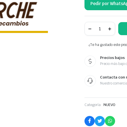
Pedir por WhatsA
NTY
KATALIZATOR
5Q0254500BX
cantidad
¿Te ha gustado este prod
Precios bajos
Precio más bajo 
Contacta con 
Nuestro comercia
Categoría:
NUEVO