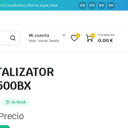
tras novedades y ofertas especiales!
00
00
00
00
:
:
:
0 productos
Mi cuenta
0
0
0,00
€
Hola, Iniciar Sesión
TALIZATOR
500BX
En Stock
Precio