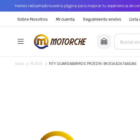
Hemos rediseñado nuestra página para mejorar tu experiencia de com
Sobre Nosotros
Mi cuenta
Seguimiento envíos
Lista
Inicio
NUEVO
NTY GUARDABARROS PRZEDNI BK3116A267AA5JA6