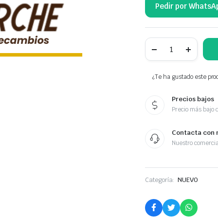
Pedir por WhatsA
NTY
GUARDABARROS
PRZEDNI
BK3116A267AA5JA6
cantidad
¿Te ha gustado este prod
Precios bajos
Precio más bajo 
Contacta con 
Nuestro comercia
Categoría:
NUEVO