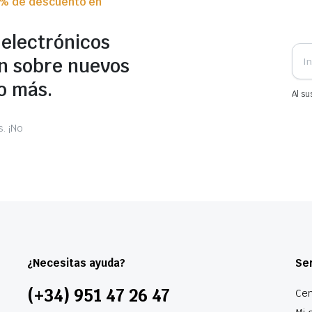
0% de descuento en
 electrónicos
n sobre nuevos
o más.
Al su
. ¡No
¿Necesitas ayuda?
Ser
(+34) 951 47 26 47
Cen