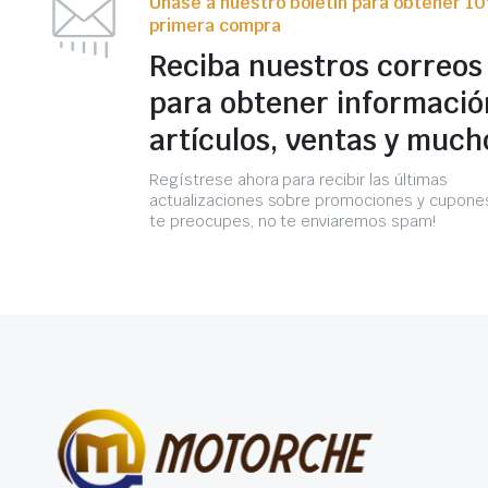
Únase a nuestro boletín para obtener 1
primera compra
Reciba nuestros correos
para obtener informació
artículos, ventas y much
Regístrese ahora para recibir las últimas
actualizaciones sobre promociones y cupones
te preocupes, no te enviaremos spam!