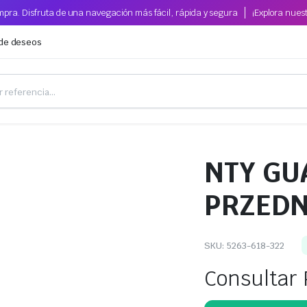
pra. Disfruta de una navegación más fácil, rápida y segura
¡Explora nues
 de deseos
NTY G
PRZEDN
SKU:
5263-618-322
Consultar 