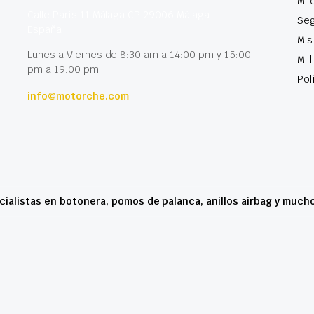
Mi 
Calle París 11 Málaga CP 29006 Málaga –
Seg
España
Mis
Lunes a Viernes de 8:30 am a 14:00 pm y 15:00
Mi 
pm a 19:00 pm
Pol
info@motorche.com
cialistas en botonera, pomos de palanca, anillos airbag y much