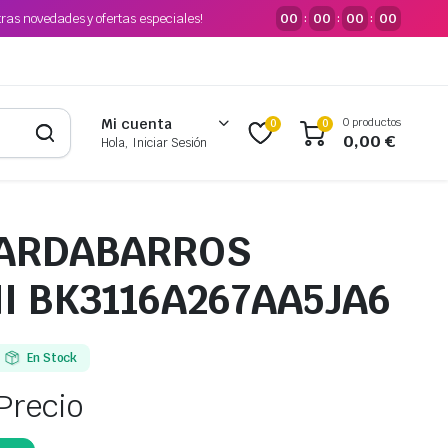
tras novedades y ofertas especiales!
00
00
00
00
:
:
:
0 productos
Mi cuenta
0
0
0,00
€
Hola, Iniciar Sesión
UARDABARROS
I BK3116A267AA5JA6
En Stock
Precio