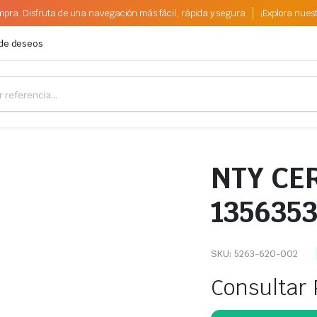
pra. Disfruta de una navegación más fácil, rápida y segura
¡Explora nues
 de deseos
NTY CE
135635
SKU:
5263-620-002
Consultar 