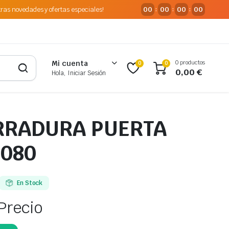
tras novedades y ofertas especiales!
00
00
00
00
:
:
:
0 productos
Mi cuenta
0
0
0,00
€
Hola, Iniciar Sesión
RRADURA PUERTA
3080
En Stock
Precio