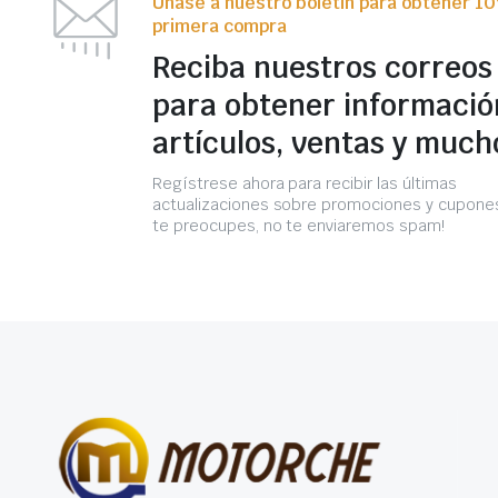
Únase a nuestro boletín para obtener 1
primera compra
Reciba nuestros correos
para obtener informació
artículos, ventas y much
Regístrese ahora para recibir las últimas
actualizaciones sobre promociones y cupones
te preocupes, no te enviaremos spam!