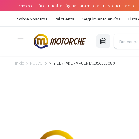
Hemos rediseñado nuestra página para mejorar tu experiencia de com
Sobre Nosotros
Mi cuenta
Seguimiento envíos
Lista
Inicio
NUEVO
NTY CERRADURA PUERTA 1356353080