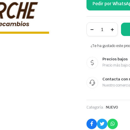
Pedir por WhatsA
NTY
CERRADURA
PUERTA
1356353080
cantidad
¿Te ha gustado este prod
Precios bajos
Precio más bajo 
Contacta con 
Nuestro comercia
Categoría:
NUEVO