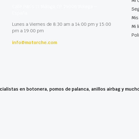
Mi 
Calle París 11 Málaga CP 29006 Málaga –
Seg
España
Mis
Lunes a Viernes de 8:30 am a 14:00 pm y 15:00
Mi 
pm a 19:00 pm
Pol
info@motorche.com
cialistas en botonera, pomos de palanca, anillos airbag y much