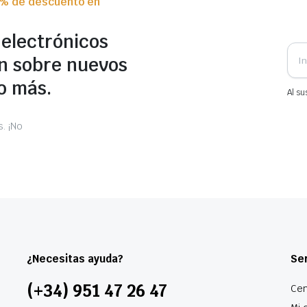
0% de descuento en
 electrónicos
n sobre nuevos
o más.
Al su
. ¡No
¿Necesitas ayuda?
Ser
(+34) 951 47 26 47
Cen