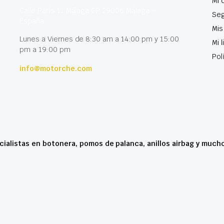
Mi 
Calle París 11 Málaga CP 29006 Málaga –
Seg
España
Mis
Lunes a Viernes de 8:30 am a 14:00 pm y 15:00
Mi 
pm a 19:00 pm
Pol
info@motorche.com
cialistas en botonera, pomos de palanca, anillos airbag y much