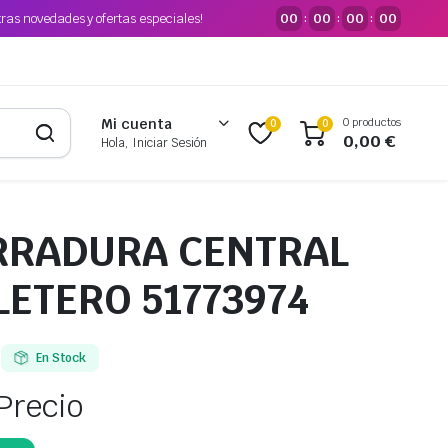
tras novedades y ofertas especiales!
00
00
00
00
:
:
:
0 productos
Mi cuenta
0
0
0,00
€
Hola, Iniciar Sesión
RRADURA CENTRAL
LETERO 51773974
En Stock
Precio