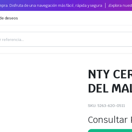
pra. Disfruta de una navegación más fácil, rápida y segura
¡Explora nues
 de deseos
NTY CE
DEL MA
SKU:
5263-620-0511
Consultar 