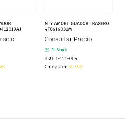
ADOR
NTY AMORTIGUADOR TRASERO
0412019AJ
4F0616031M
recio
Consultar Precio
En Stock
SKU: 1-121-004
VO
Categoría:
NUEVO