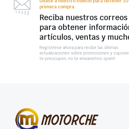
Únase a nuestro boletín para obtener 1
primera compra
Reciba nuestros correos
para obtener informació
artículos, ventas y much
Regístrese ahora para recibir las últimas
actualizaciones sobre promociones y cupones
te preocupes, no te enviaremos spam!