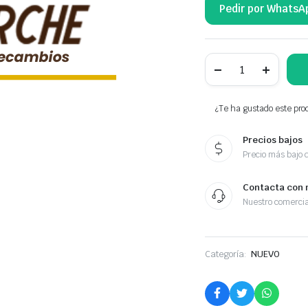
Pedir por WhatsA
NTY
CERRADURA
CENTRAL
DEL
MALETERO
¿Te ha gustado este prod
51773974
cantidad
Precios bajos
Precio más bajo 
Contacta con 
Nuestro comercia
Categoría:
NUEVO