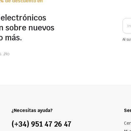
0% de descuento en
 electrónicos
n sobre nuevos
o más.
Al su
. ¡No
¿Necesitas ayuda?
Ser
(+34) 951 47 26 47
Cen