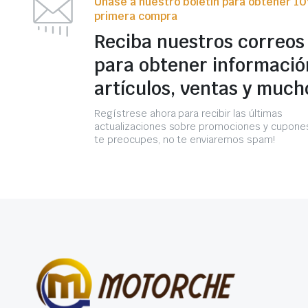
Únase a nuestro boletín para obtener 1
primera compra
Reciba nuestros correos
para obtener informació
artículos, ventas y much
Regístrese ahora para recibir las últimas
actualizaciones sobre promociones y cupones
te preocupes, no te enviaremos spam!