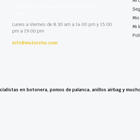
Mi 
Calle París 11 Málaga CP 29006 Málaga –
Seg
España
Mis
Lunes a Viernes de 8:30 am a 14:00 pm y 15:00
Mi 
pm a 19:00 pm
Pol
info@motorche.com
cialistas en botonera, pomos de palanca, anillos airbag y much