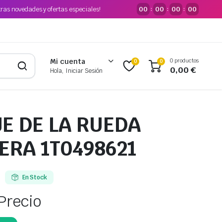
tras novedades y ofertas especiales!
00
00
00
00
:
:
:
0 productos
Mi cuenta
0
0
0,00
€
Hola, Iniciar Sesión
JE DE LA RUEDA
ERA 1T0498621
En Stock
Precio