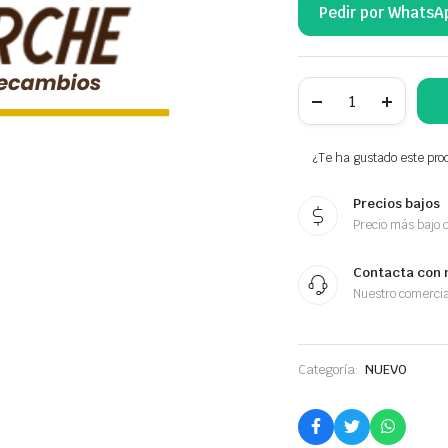
Pedir por WhatsA
NTY
BUJE
DE
LA
RUEDA
¿Te ha gustado este prod
DELANTERA
1T0498621
Precios bajos
cantidad
Precio más bajo 
Contacta con 
Nuestro comercia
Categoría:
NUEVO