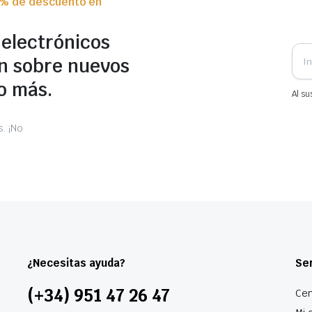
0% de descuento en
 electrónicos
n sobre nuevos
o más.
Al su
. ¡No
¿Necesitas ayuda?
Ser
(+34) 951 47 26 47
Cen