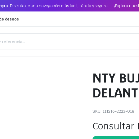
pra. Disfruta de una navegación más fácil, rápida y segura
¡Explora nues
 de deseos
NTY BU
DELANT
SKU:
111216-2223-018
Consultar 