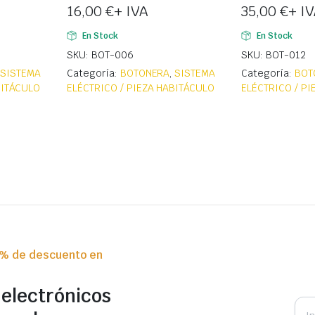
16,00
€
+ IVA
35,00
€
+ I
En Stock
En Stock
SKU: BOT-006
SKU: BOT-012
,
SISTEMA
Categoría:
BOTONERA
,
SISTEMA
Categoría:
BOT
BITÁCULO
ELÉCTRICO / PIEZA HABITÁCULO
ELÉCTRICO / P
0% de descuento en
 electrónicos