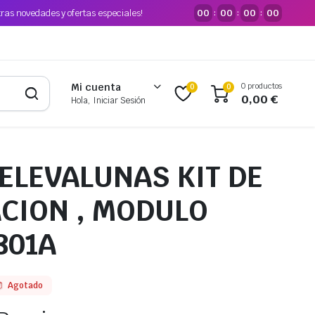
tras novedades y ofertas especiales!
00
00
00
00
:
:
:
0 productos
Mi cuenta
0
0
0,00
€
Hola, Iniciar Sesión
ELEVALUNAS KIT DE
CION , MODULO
801A
Agotado