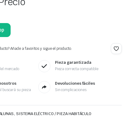
Precio
pp
ucto? Añade a favoritos y sigue el producto.
Pieza garantizada
del mercado
Pieza correcta compatible
nosotros
Devoluciones fáciles
l buscará su pieza
Sin complicaciones
,
ALUNAS
SISTEMA ELÉCTRICO / PIEZA HABITÁCULO