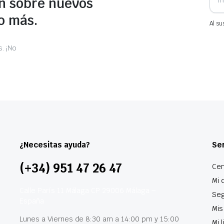
n sobre nuevos
o más.
Al su
. ¡No
¿Necesitas ayuda?
Ser
(+34) 951 47 26 47
Cen
Mi 
Calle París 11 Málaga CP 29006 Málaga –
Seg
España
Mis
Lunes a Viernes de 8:30 am a 14:00 pm y 15:00
Mi 