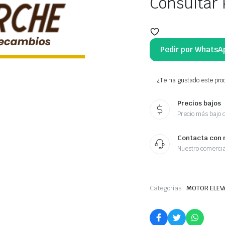
Consultar 
Pedir por WhatsA
¿Te ha gustado este prod
Precios bajos
Precio más bajo 
Contacta con 
Nuestro comercia
Categorías:
MOTOR ELEV