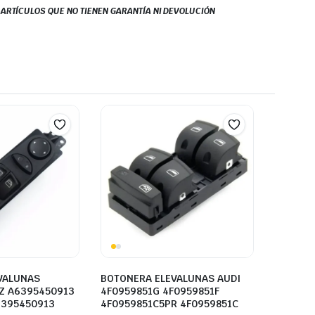
S ARTÍCULOS QUE NO TIENEN GARANTÍA NI DEVOLUCIÓN
VALUNAS
BOTONERA ELEVALUNAS AUDI
Z A6395450913
4F0959851G 4F0959851F
6395450913
4F0959851C5PR 4F0959851C