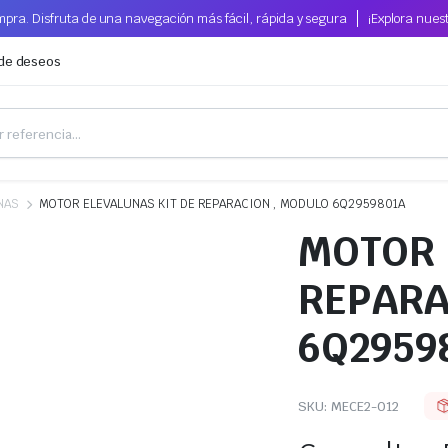
pra. Disfruta de una navegación más fácil, rápida y segura
¡Explora nues
 de deseos
NAS
MOTOR ELEVALUNAS KIT DE REPARACION , MODULO 6Q2959801A
MOTOR 
REPARA
6Q2959
SKU:
MECE2-012