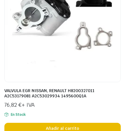
VALVULA EGR NISSAN, RENAULT H8200327011
A2C53179081 A2C53029934 1495600Q1A
76,82
€
+ IVA
En Stock
Añadir al carrito