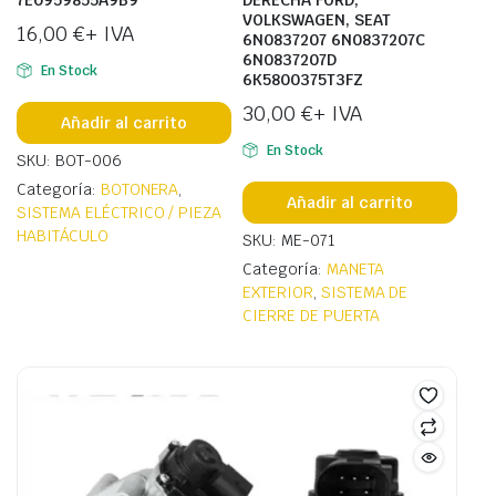
7E0959855A9B9
DERECHA FORD,
VOLKSWAGEN, SEAT
16,00
€
+ IVA
6N0837207 6N0837207C
6N0837207D
En Stock
6K5800375T3FZ
30,00
€
+ IVA
Añadir al carrito
En Stock
SKU: BOT-006
Categoría:
BOTONERA
,
Añadir al carrito
SISTEMA ELÉCTRICO / PIEZA
HABITÁCULO
SKU: ME-071
Categoría:
MANETA
EXTERIOR
,
SISTEMA DE
CIERRE DE PUERTA