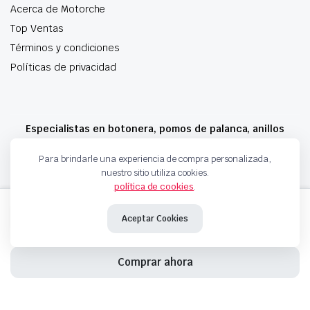
Acerca de Motorche
Top Ventas
Términos y condiciones
Políticas de privacidad
Especialistas en botonera, pomos de palanca, anillos
airbag y mucho más
Para brindarle una experiencia de compra personalizada,
nuestro sitio utiliza cookies.
política de cookies
.
Copyright 2024 © Motorche Autoparts. Todos los derechos reservados
MANETA
Añadir al carrito
EXTERIOR IZQUIERDA/DERECHA
Aceptar Cookies
MERCEDES
BENZ,
VOLKSWAGEN
Comprar ahora
7601359
6387600059
INICIO
TIENDA
CARRITO
BUSQUEDA
FAVORITOS
cantidad
MANETA
Añadir al carrito
EXTERIOR IZQUIERDA/DERECHA