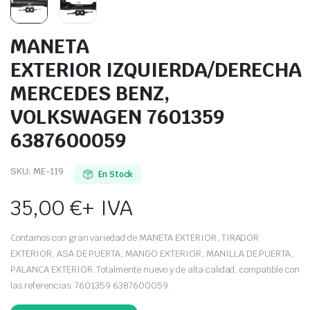
MANETA
EXTERIOR IZQUIERDA/DERECHA
MERCEDES BENZ,
VOLKSWAGEN 7601359
6387600059
SKU:
ME-119
En Stock
35,00
€
+ IVA
Contamos con gran variedad de MANETA EXTERIOR, TIRADOR
EXTERIOR, ASA DE PUERTA, MANGO EXTERIOR, MANILLA DE PUERTA,
PALANCA EXTERIOR. Totalmente nuevo y de alta calidad, compatible con
las referencias: 7601359 6387600059.