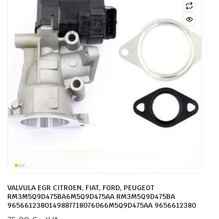
VALVULA EGR CITROEN, FIAT, FORD, PEUGEOT
RM3M5Q9D475BA6M5Q9D475AA RM3M5Q9D475BA
9656612380149887718076066M5Q9D475AA 9656612380