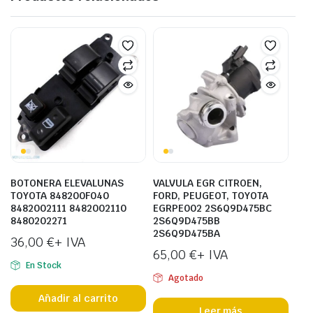
BOTONERA ELEVALUNAS
VALVULA EGR CITROEN,
TOYOTA 848200F040
FORD, PEUGEOT, TOYOTA
8482002111 8482002110
EGRPE002 2S6Q9D475BC
8480202271
2S6Q9D475BB
2S6Q9D475BA
36,00
€
+ IVA
65,00
€
+ IVA
En Stock
Agotado
Añadir al carrito
Leer más