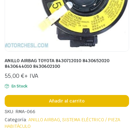
ANILLO AIRBAG TOYOTA 8430712010 8430652020
8430644010 8430602100
55,00
€
+ IVA
En Stock
Añadir al carrito
SKU: RMA-066
Categoría:
ANILLO AIRBAG
,
SISTEMA ELÉCTRICO / PIEZA
HABITÁCULO