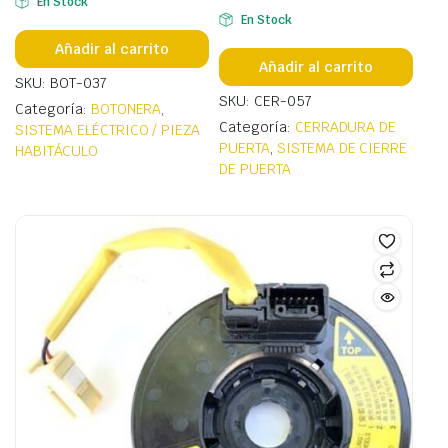
En Stock
En Stock
Añadir al carrito
Añadir al carrito
SKU: BOT-037
SKU: CER-057
Categoría:
BOTONERA
,
Categoría:
CERRADURA DE
SISTEMA ELÉCTRICO / PIEZA
PUERTA
,
SISTEMA DE CIERRE
HABITÁCULO
DE PUERTA