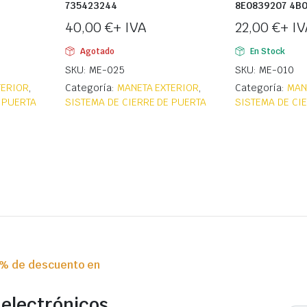
735423244
8E0839207 4B
40,00
€
+ IVA
22,00
€
+ IV
Agotado
En Stock
SKU: ME-025
SKU: ME-010
TERIOR
,
Categoría:
MANETA EXTERIOR
,
Categoría:
MAN
 PUERTA
SISTEMA DE CIERRE DE PUERTA
SISTEMA DE CI
0% de descuento en
 electrónicos