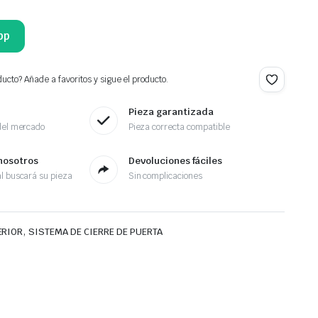
pp
ucto? Añade a favoritos y sigue el producto.
Pieza garantizada
del mercado
Pieza correcta compatible
nosotros
Devoluciones fáciles
l buscará su pieza
Sin complicaciones
,
ERIOR
SISTEMA DE CIERRE DE PUERTA