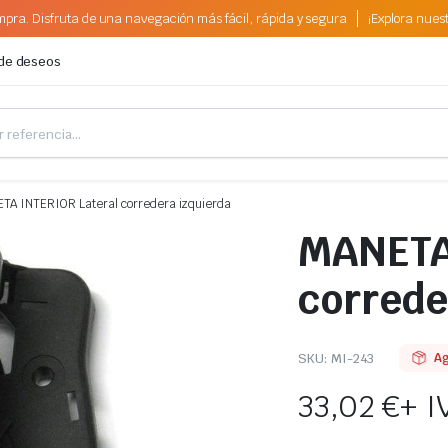
pra. Disfruta de una navegación más fácil, rápida y segura
¡Explora nues
 de deseos
TA INTERIOR Lateral corredera izquierda
MANETA
correde
SKU:
MI-243
A
33,02
€
+ I