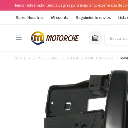
Hemos rediseñado nuestra página para mejorar tu experiencia de com
Sobre Nosotros
Mi cuenta
Seguimiento envíos
Lista
Inicio
SISTEMA DE CIERRE DE PUERTA
MANETA INTERIOR
MANE