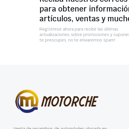
para obtener informació
artículos, ventas y much
Regístrese ahora para recibir las últimas
actualizaciones sobre promociones y cupones
te preocupes, no te enviaremos spam!
Venta de recambios de automóviles ubicada en