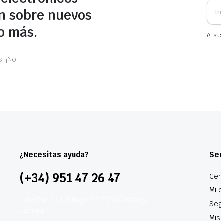
n sobre nuevos
o más.
Al su
. ¡No
¿Necesitas ayuda?
Ser
(+34) 951 47 26 47
Cen
Mi 
Calle París 11 Málaga CP 29006 Málaga –
Seg
España
Mis