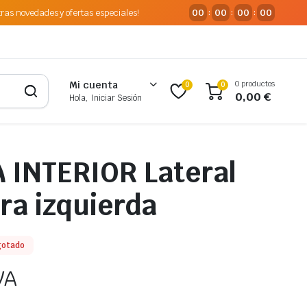
tras novedades y ofertas especiales!
00
00
00
00
:
:
:
0 productos
Mi cuenta
0
0
0,00
€
Hola, Iniciar Sesión
 INTERIOR Lateral
ra izquierda
gotado
VA