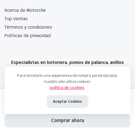
Acerca de Motorche
Top Ventas
Términos y condiciones
Políticas de privacidad
Especialistas en botonera, pomos de palanca, anillos
airbag y mucho más
Para brindarle una experiencia de compra personalizada,
nuestro sitio utiliza cookies.
política de cookies
.
Copyright 2024 © Motorche Autoparts. Todos los derechos reservados
MANETA
Añadir al carrito
INTERIOR DELANTERA
Aceptar Cookies
DERECHA
HYUNDAI
826202D000
Comprar ahora
826202D000C
cantidad
INICIO
TIENDA
CARRITO
BUSQUEDA
FAVORITOS