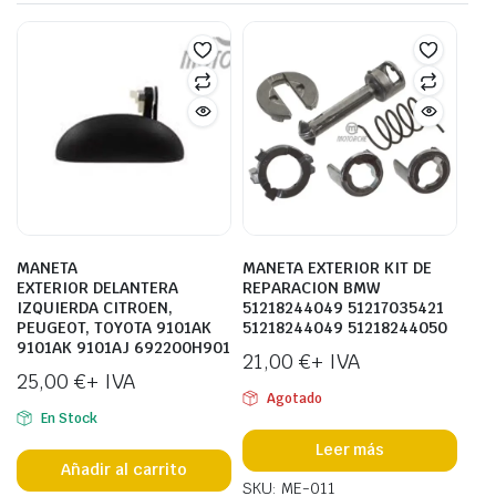
MANETA
MANETA EXTERIOR KIT DE
EXTERIOR DELANTERA
REPARACION BMW
IZQUIERDA CITROEN,
51218244049 51217035421
PEUGEOT, TOYOTA 9101AK
51218244049 51218244050
9101AK 9101AJ 692200H901
21,00
€
+ IVA
25,00
€
+ IVA
Agotado
En Stock
Leer más
Añadir al carrito
SKU: ME-011