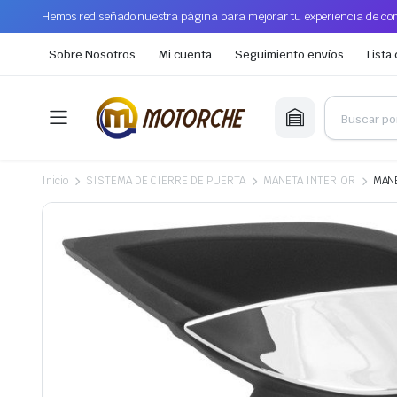
Hemos rediseñado nuestra página para mejorar tu experiencia de com
Sobre Nosotros
Mi cuenta
Seguimiento envíos
Lista
Inicio
SISTEMA DE CIERRE DE PUERTA
MANETA INTERIOR
MANE