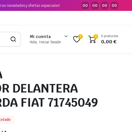
tras novedades y ofertas especiales!
00
00
00
00
:
:
:
0 productos
Mi cuenta
0
0
0,00
€
Hola, Iniciar Sesión
A
OR DELANTERA
DA FIAT 71745049
gotado