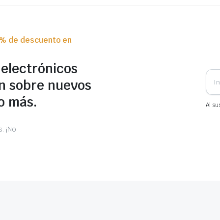
0% de descuento en
 electrónicos
n sobre nuevos
o más.
Al su
. ¡No