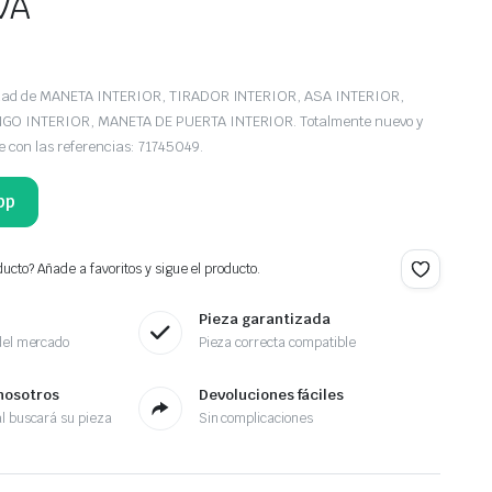
VA
edad de MANETA INTERIOR, TIRADOR INTERIOR, ASA INTERIOR,
O INTERIOR, MANETA DE PUERTA INTERIOR. Totalmente nuevo y
le con las referencias: 71745049.
pp
ucto? Añade a favoritos y sigue el producto.
Pieza garantizada
del mercado
Pieza correcta compatible
nosotros
Devoluciones fáciles
l buscará su pieza
Sin complicaciones