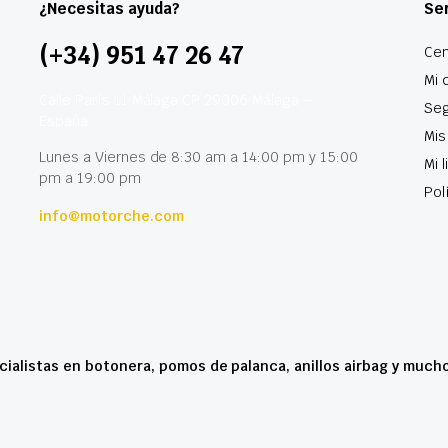
¿Necesitas ayuda?
Ser
(+34) 951 47 26 47
Cen
Mi 
Calle París 11 Málaga CP 29006 Málaga –
Seg
España
Mis
Lunes a Viernes de 8:30 am a 14:00 pm y 15:00
Mi 
pm a 19:00 pm
Pol
info@motorche.com
cialistas en botonera, pomos de palanca, anillos airbag y much