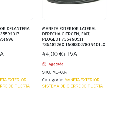
IOR DELANTERA
MANETA EXTERIOR LATERAL
735592017
DERECHA CITROEN, FIAT,
451696
PEUGEOT 735460511
735482260 1608302780 9101LQ
VA
44,00
€
+ IVA
Agotado
SKU: ME-034
ETA EXTERIOR
,
Categoría:
MANETA EXTERIOR
,
ERRE DE PUERTA
SISTEMA DE CIERRE DE PUERTA