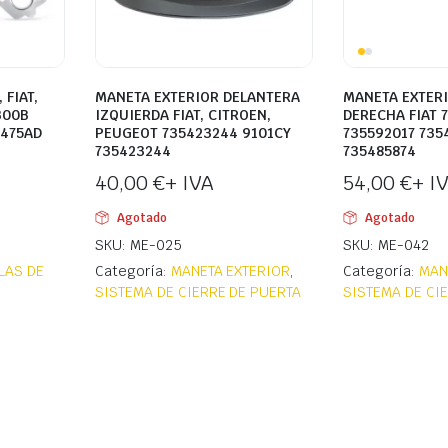
 FIAT,
MANETA EXTERIOR DELANTERA
MANETA EXTER
300B
IZQUIERDA FIAT, CITROEN,
DERECHA FIAT 
475AD
PEUGEOT 735423244 9101CY
735592017 735
735423244
735485874
40,00
€
+ IVA
54,00
€
+ I
Agotado
Agotado
SKU: ME-025
SKU: ME-042
LAS DE
Categoría:
MANETA EXTERIOR
,
Categoría:
MAN
SISTEMA DE CIERRE DE PUERTA
SISTEMA DE CI