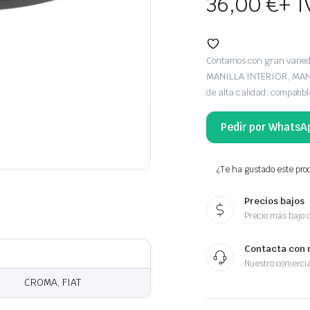
36,00
€
+ I
Contamos con gran vari
MANILLA INTERIOR, MANG
de alta calidad, compatib
Pedir por WhatsA
¿Te ha gustado este prod
Precios bajos
Precio más bajo 
Contacta con 
Nuestro comercia
CROMA, FIAT