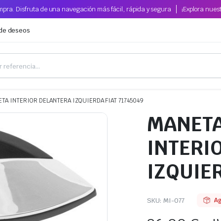
pra. Disfruta de una navegación más fácil, rápida y segura
¡Explora nues
 de deseos
TA INTERIOR DELANTERA IZQUIERDA FIAT 71745049
MANET
INTERI
IZQUIER
SKU:
MI-077
A