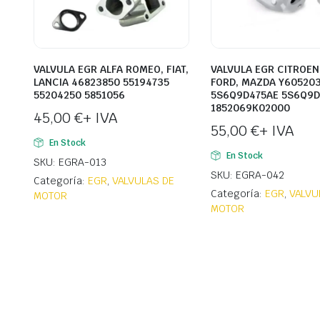
VALVULA EGR ALFA ROMEO, FIAT,
VALVULA EGR CITROEN,
LANCIA 46823850 55194735
FORD, MAZDA Y60520
55204250 5851056
5S6Q9D475AE 5S6Q9D
1852069K02000
45,00
€
+ IVA
55,00
€
+ IVA
En Stock
En Stock
SKU: EGRA-013
SKU: EGRA-042
Categoría:
EGR
,
VALVULAS DE
Categoría:
EGR
,
VALVU
MOTOR
MOTOR