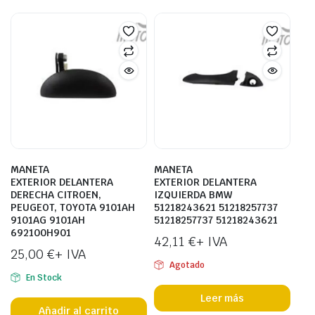
MANETA
MANETA
EXTERIOR DELANTERA
EXTERIOR DELANTERA
DERECHA CITROEN,
IZQUIERDA BMW
PEUGEOT, TOYOTA 9101AH
51218243621 51218257737
9101AG 9101AH
51218257737 51218243621
692100H901
42,11
€
+ IVA
25,00
€
+ IVA
Agotado
En Stock
Leer más
Añadir al carrito