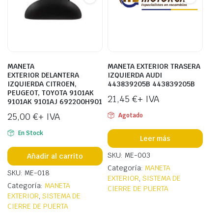
MANETA
MANETA EXTERIOR TRASERA
EXTERIOR DELANTERA
IZQUIERDA AUDI
IZQUIERDA CITROEN,
443839205B 443839205B
PEUGEOT, TOYOTA 9101AK
21,45
€
+ IVA
9101AK 9101AJ 692200H901
25,00
€
+ IVA
Agotado
En Stock
Leer más
SKU: ME-003
Añadir al carrito
Categoría:
MANETA
SKU: ME-018
EXTERIOR
,
SISTEMA DE
Categoría:
MANETA
CIERRE DE PUERTA
EXTERIOR
,
SISTEMA DE
CIERRE DE PUERTA