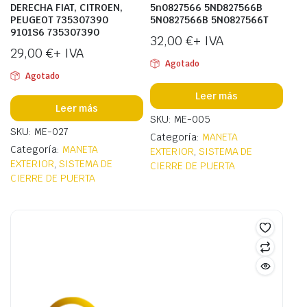
DERECHA FIAT, CITROEN,
5n0827566 5ND827566B
PEUGEOT 735307390
5N0827566B 5N0827566T
9101S6 735307390
32,00
€
+ IVA
29,00
€
+ IVA
Agotado
Agotado
Leer más
Leer más
SKU: ME-005
SKU: ME-027
Categoría:
MANETA
Categoría:
MANETA
EXTERIOR
,
SISTEMA DE
EXTERIOR
,
SISTEMA DE
CIERRE DE PUERTA
CIERRE DE PUERTA