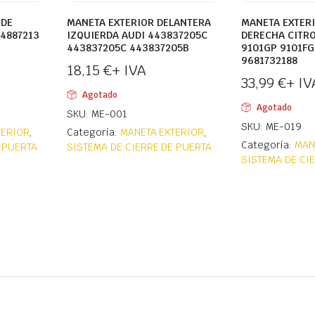
 DE
MANETA EXTERIOR DELANTERA
MANETA EXTERI
4887213
IZQUIERDA AUDI 443837205C
DERECHA CITR
443837205C 443837205B
9101GP 9101FG
9681732188
18,15
€
+ IVA
33,99
€
+ IV
Agotado
Agotado
SKU: ME-001
SKU: ME-019
TERIOR
,
Categoría:
MANETA EXTERIOR
,
Categoría:
MAN
 PUERTA
SISTEMA DE CIERRE DE PUERTA
SISTEMA DE CI