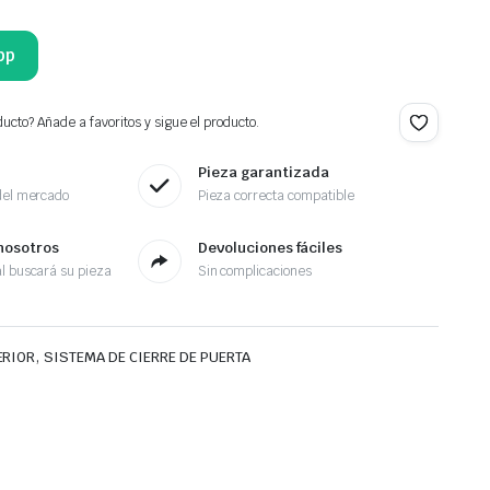
pp
ucto? Añade a favoritos y sigue el producto.
Pieza garantizada
del mercado
Pieza correcta compatible
nosotros
Devoluciones fáciles
l buscará su pieza
Sin complicaciones
,
ERIOR
SISTEMA DE CIERRE DE PUERTA