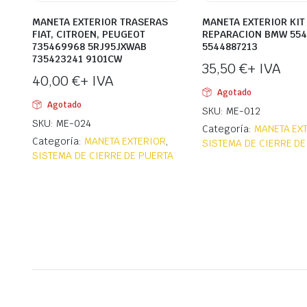
MANETA EXTERIOR TRASERAS
MANETA EXTERIOR KIT
FIAT, CITROEN, PEUGEOT
REPARACION BMW 554
735469968 5RJ95JXWAB
5544887213
735423241 9101CW
35,50
€
+ IVA
40,00
€
+ IVA
Agotado
Agotado
SKU: ME-012
SKU: ME-024
Categoría:
MANETA EX
Categoría:
MANETA EXTERIOR
,
SISTEMA DE CIERRE DE
SISTEMA DE CIERRE DE PUERTA