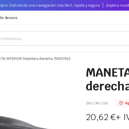
pra. Disfruta de una navegación más fácil, rápida y segura
¡Explora nues
 de deseos
TA INTERIOR Delantera derecha 718537810
MANETA
derecha
SKU:
MI-236
A
20,62
€
+ I