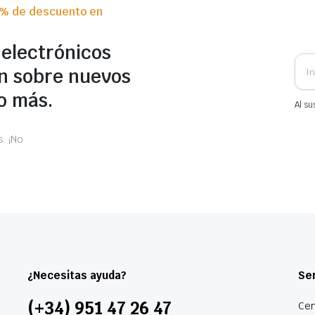
0% de descuento en
 electrónicos
n sobre nuevos
o más.
Al su
. ¡No
¿Necesitas ayuda?
Ser
(+34) 951 47 26 47
Cen