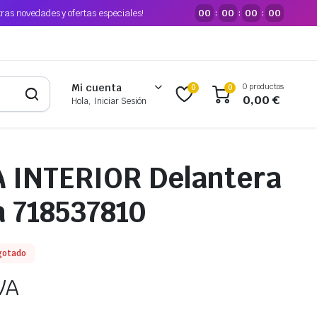
tras novedades y ofertas especiales!
00
00
00
00
:
:
:
0 productos
Mi cuenta
0
0
0,00
€
Hola, Iniciar Sesión
 INTERIOR Delantera
 718537810
gotado
VA