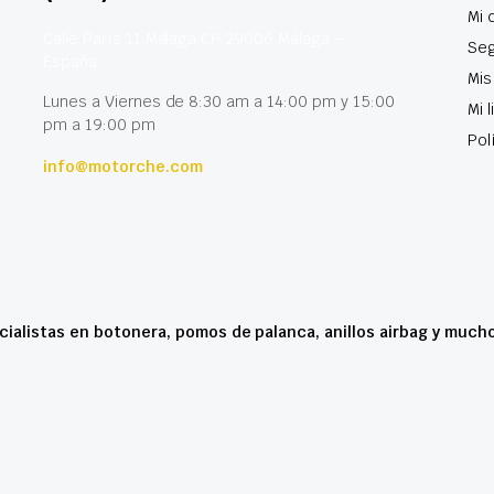
Mi 
Calle París 11 Málaga CP 29006 Málaga –
Seg
España
Mis
Lunes a Viernes de 8:30 am a 14:00 pm y 15:00
Mi 
pm a 19:00 pm
Pol
info@motorche.com
cialistas en botonera, pomos de palanca, anillos airbag y much