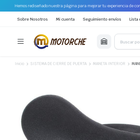
Hemos rediseñado nuestra página para mejorar tu experiencia de com
Sobre Nosotros
Mi cuenta
Seguimiento envíos
Lista
Inicio
SISTEMA DE CIERRE DE PUERTA
MANETA INTERIOR
MANE