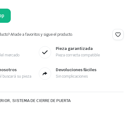
pp
ucto? Añade a favoritos y sigue el producto.
Pieza garantizada
del mercado
Pieza correcta compatible
nosotros
Devoluciones fáciles
l buscará su pieza
Sin complicaciones
,
ERIOR
SISTEMA DE CIERRE DE PUERTA