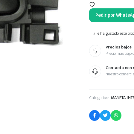
Pedir por WhatsA
¿Te ha gustado este prod
Precios bajos
Precio más bajo 
Contacta con 
Nuestro comercia
Categorías:
MANETA INT