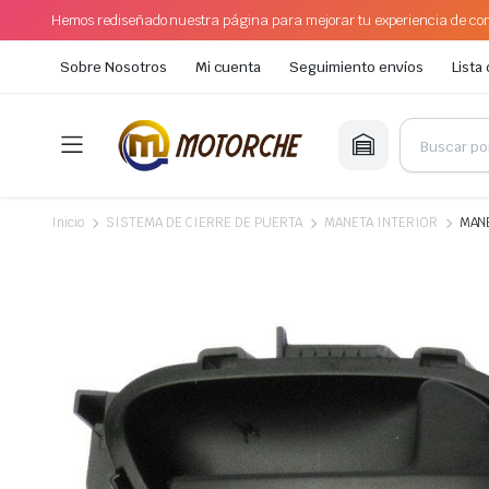
Hemos rediseñado nuestra página para mejorar tu experiencia de com
Sobre Nosotros
Mi cuenta
Seguimiento envíos
Lista
Inicio
SISTEMA DE CIERRE DE PUERTA
MANETA INTERIOR
MANE