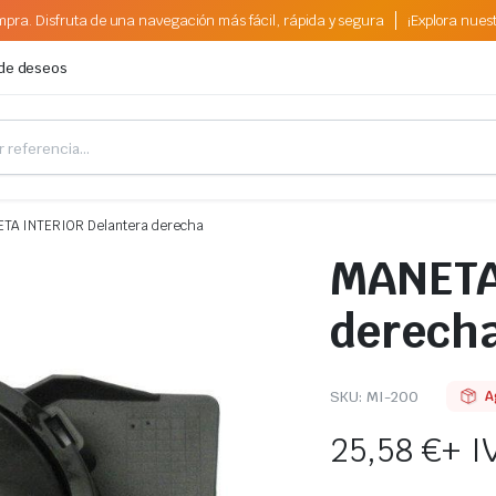
pra. Disfruta de una navegación más fácil, rápida y segura
¡Explora nues
 de deseos
TA INTERIOR Delantera derecha
MANETA
derech
SKU:
MI-200
A
25,58
€
+ I