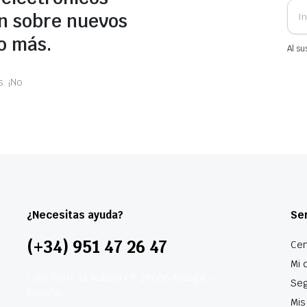
n sobre nuevos
o más.
Al su
. ¡No
¿Necesitas ayuda?
Ser
(+34) 951 47 26 47
Cen
Mi 
Calle París 11 Málaga CP 29006 Málaga –
Seg
España
Mis