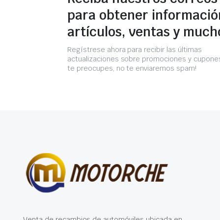
para obtener informació
artículos, ventas y much
Regístrese ahora para recibir las últimas
actualizaciones sobre promociones y cupones
te preocupes, no te enviaremos spam!
Venta de recambios de automóviles ubicada en