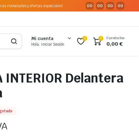
tras novedades y ofertas especiales!
00
00
00
00
:
:
:
0 productos
Mi cuenta
0
0
0,00
€
Hola, Iniciar Sesión
 INTERIOR Delantera
a
gotado
VA