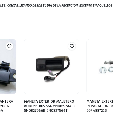
LES, CONTABILIZANDO DESDE EL DÍA DE LA RECEPCIÓN, EXCEPTO EN AQUELLO
LANTERA
MANETA EXTERIOR MALETERO
MANETA EXTERI
7206A
AUDI 5n0827566 5ND827566B
REPARACION B
6A
5N0827566B 5N0827566T
5544887213