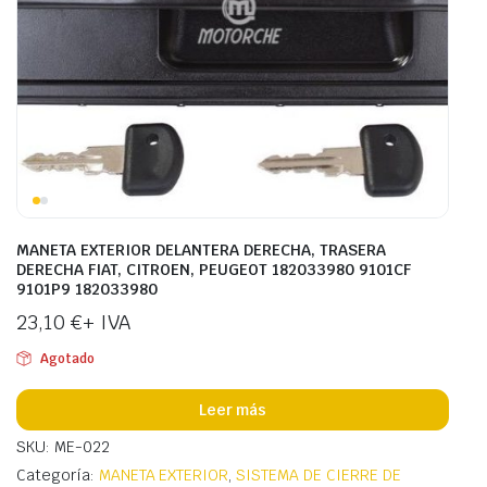
MANETA EXTERIOR DELANTERA DERECHA, TRASERA
DERECHA FIAT, CITROEN, PEUGEOT 182033980 9101CF
9101P9 182033980
23,10
€
+ IVA
Agotado
Leer más
SKU: ME-022
Categoría:
MANETA EXTERIOR
,
SISTEMA DE CIERRE DE