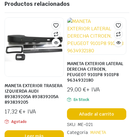
Productos relacionados
MANETA EXTERIOR LATERAL
DERECHA CITROEN,
PEUGEOT 9101P8 9101P8
9634932180
MANETA EXTERIOR TRASERA
29,00
€
+ IVA
IZQUIERDA AUDI
893839205A 893839205A
En Stock
893839205
17,32
€
+ IVA
Añadir al carrito
Agotado
SKU: ME-021
Categoría:
MANETA
Leer más