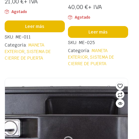
21,00
€
+ IVA
40,00
€
+ IVA
Agotado
Agotado
Leer más
Leer más
SKU: ME-011
SKU: ME-025
Categoría:
MANETA
Categoría:
MANETA
EXTERIOR
,
SISTEMA DE
EXTERIOR
,
SISTEMA DE
CIERRE DE PUERTA
CIERRE DE PUERTA