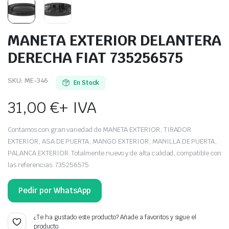
MANETA EXTERIOR DELANTERA
DERECHA FIAT 735256575
SKU:
ME-346
En Stock
31,00
€
+ IVA
Contamos con gran variedad de MANETA EXTERIOR, TIRADOR
EXTERIOR, ASA DE PUERTA, MANGO EXTERIOR, MANILLA DE PUERTA,
PALANCA EXTERIOR. Totalmente nuevo y de alta calidad, compatible con
las referencias: 735256575.
Pedir por WhatsApp
¿Te ha gustado este producto? Añade a favoritos y sigue el
producto.