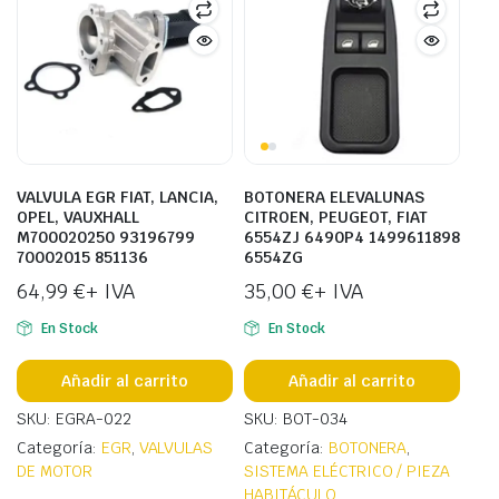
VALVULA EGR FIAT, LANCIA,
BOTONERA ELEVALUNAS
OPEL, VAUXHALL
CITROEN, PEUGEOT, FIAT
M700020250 93196799
6554ZJ 6490P4 1499611898
70002015 851136
6554ZG
64,99
€
+ IVA
35,00
€
+ IVA
En Stock
En Stock
Añadir al carrito
Añadir al carrito
SKU: EGRA-022
SKU: BOT-034
Categoría:
EGR
,
VALVULAS
Categoría:
BOTONERA
,
DE MOTOR
SISTEMA ELÉCTRICO / PIEZA
HABITÁCULO