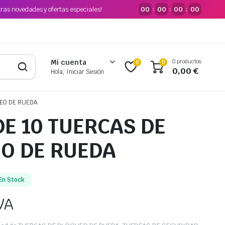
tras novedades y ofertas especiales!
00
00
00
00
:
:
:
0 productos
Mi cuenta
0
0
0,00
€
Hola, Iniciar Sesión
EO DE RUEDA
DE 10 TUERCAS DE
O DE RUEDA
En Stock
VA