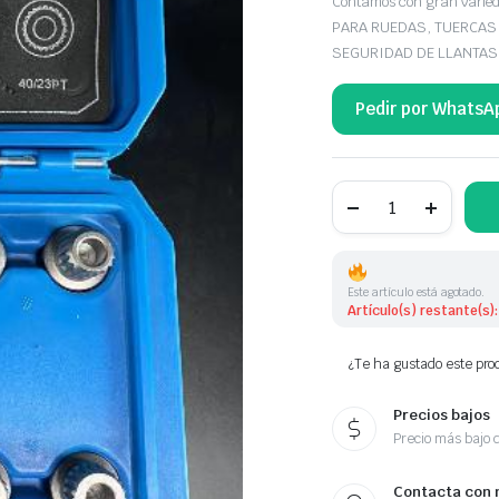
Contamos con gran var
PARA RUEDAS, TUERCAS
SEGURIDAD DE LLANTAS, T
Pedir por WhatsA
JUEGO
DE
10
TUERCAS
DE
BLOQUEO
Este artículo está agotado.
DE
Artículo(s) restante(s):
RUEDA
cantidad
¿Te ha gustado este prod
Precios bajos
Precio más bajo 
Contacta con 