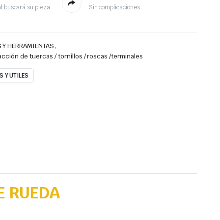
l buscará su pieza
Sin complicaciones
,
 Y HERRAMIENTAS
acción de tuercas / tornillos / roscas /terminales
 Y UTILES
E RUEDA