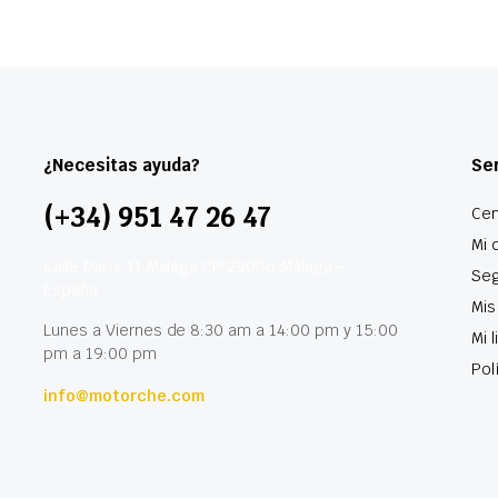
¿Necesitas ayuda?
Ser
(+34) 951 47 26 47
Cen
Mi 
Calle París 11 Málaga CP 29006 Málaga –
Seg
España
Mis
Lunes a Viernes de 8:30 am a 14:00 pm y 15:00
Mi 
pm a 19:00 pm
Pol
info@motorche.com