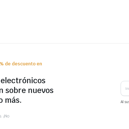
0% de descuento en
 electrónicos
n sobre nuevos
o más.
Al su
. ¡No