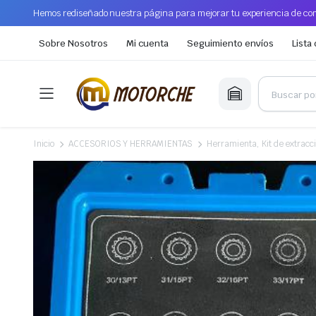
Hemos rediseñado nuestra página para mejorar tu experiencia de com
Sobre Nosotros
Mi cuenta
Seguimiento envíos
Lista
Inicio
ACCESORIOS Y HERRAMIENTAS
Herramienta, Kit de extracció