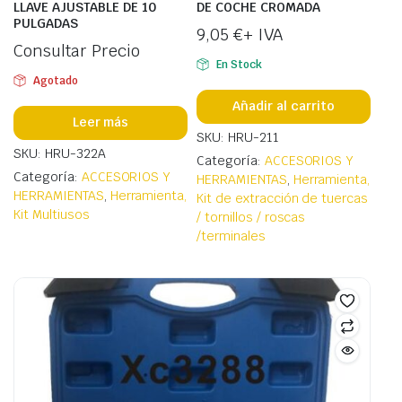
LLAVE AJUSTABLE DE 10
DE COCHE CROMADA
PULGADAS
9,05
€
+ IVA
Consultar Precio
En Stock
Agotado
Añadir al carrito
Leer más
SKU: HRU-211
SKU: HRU-322A
Categoría:
ACCESORIOS Y
Categoría:
ACCESORIOS Y
HERRAMIENTAS
,
Herramienta,
HERRAMIENTAS
,
Herramienta,
Kit de extracción de tuercas
Kit Multiusos
/ tornillos / roscas
/terminales