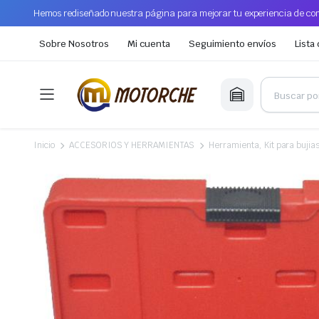
Hemos rediseñado nuestra página para mejorar tu experiencia de com
Sobre Nosotros
Mi cuenta
Seguimiento envíos
Lista
Inicio
ACCESORIOS Y HERRAMIENTAS
Herramienta, Kit para bujia