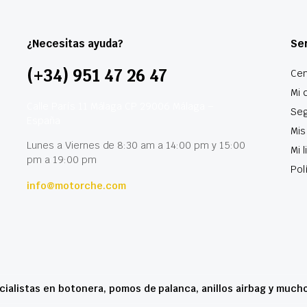
¿Necesitas ayuda?
Ser
(+34) 951 47 26 47
Cen
Mi 
Calle París 11 Málaga CP 29006 Málaga –
Seg
España
Mis
Lunes a Viernes de 8:30 am a 14:00 pm y 15:00
Mi 
pm a 19:00 pm
Pol
info@motorche.com
cialistas en botonera, pomos de palanca, anillos airbag y much