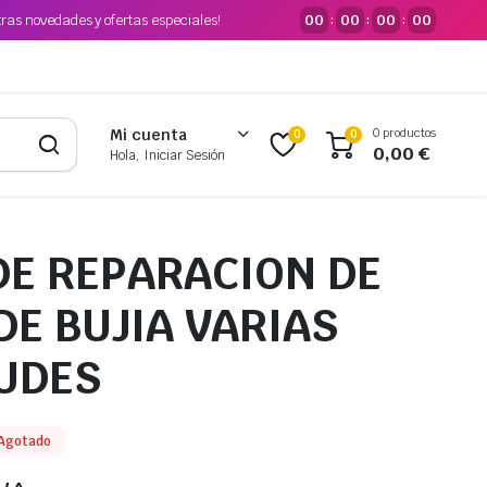
tras novedades y ofertas especiales!
00
00
00
00
:
:
:
0 productos
Mi cuenta
0
0
0,00
€
Hola, Iniciar Sesión
DE REPARACION DE
DE BUJIA VARIAS
UDES
Agotado