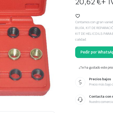
20,62
€
+ I
Contamos con gran vari
BUJÍA, KIT DE REPARAC
KIT DE HELICOILS PARA B
calidad.
Pedir por WhatsA
¿Te ha gustado este prod
Precios bajos
Precio más bajo 
Contacta con 
Nuestro comercia