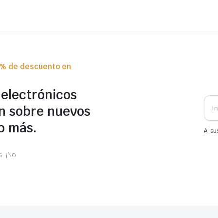
0% de descuento en
 electrónicos
n sobre nuevos
o más.
Al su
. ¡No