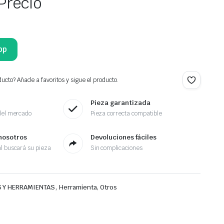
Precio
pp
ucto? Añade a favoritos y sigue el producto.
Pieza garantizada
del mercado
Pieza correcta compatible
nosotros
Devoluciones fáciles
l buscará su pieza
Sin complicaciones
,
 Y HERRAMIENTAS
Herramienta, Otros