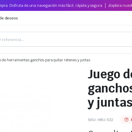
pra. Disfruta de una navegación más fácil, rápida y segura
¡Explora nues
 de deseos
o de herramientas ganchos para quitar retenes y juntas
Juego d
ganchos
y junta
SKU:
HRU-532