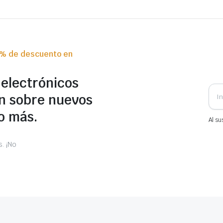
0% de descuento en
 electrónicos
n sobre nuevos
o más.
Al su
. ¡No