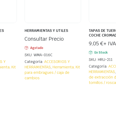
ES
HERRAMIENTAS Y UTILES
TAPAS DE TUER
COCHE CROMA
Consultar Precio
9,05
€
+ IVA
Agotado
En Stock
SKU: WMA-016C
SKU: HRU-211
S Y
Categoría:
ACCESORIOS Y
Categoría:
ACC
ienta, Kit
HERRAMIENTAS
,
Herramienta, Kit
HERRAMIENTAS
para embragues / caja de
de extracción d
cambios
tornillos / rosc