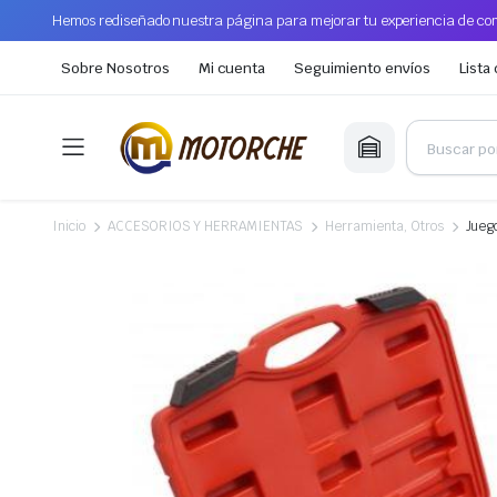
Hemos rediseñado nuestra página para mejorar tu experiencia de com
Sobre Nosotros
Mi cuenta
Seguimiento envíos
Lista
Inicio
ACCESORIOS Y HERRAMIENTAS
Herramienta, Otros
Jueg