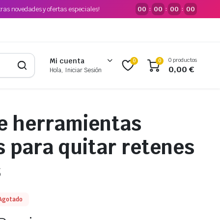
tras novedades y ofertas especiales!
00
00
00
00
:
:
:
0 productos
Mi cuenta
0
0
0,00
€
Hola, Iniciar Sesión
e herramientas
 para quitar retenes
s
Agotado