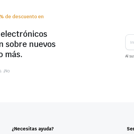
0% de descuento en
 electrónicos
n sobre nuevos
o más.
Al su
. ¡No
¿Necesitas ayuda?
Ser