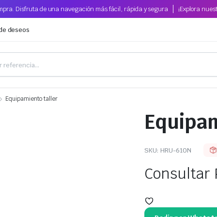
pra. Disfruta de una navegación más fácil, rápida y segura
¡Explora nues
 de deseos
Equipamiento taller
Equipam
SKU:
HRU-610N
Consultar 