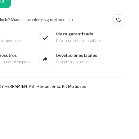
pp
ucto? Añade a favoritos y sigue el producto.
Pieza garantizada
del mercado
Pieza correcta compatible
nosotros
Devoluciones fáciles
l buscará su pieza
Sin complicaciones
,
 Y HERRAMIENTAS
Herramienta, Kit Multiusos