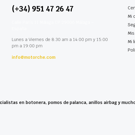
(+34) 951 47 26 47
Cen
Mi 
Calle París 11 Málaga CP 29006 Málaga –
Seg
España
Mis
Lunes a Viernes de 8:30 am a 14:00 pm y 15:00
Mi 
pm a 19:00 pm
Pol
info@motorche.com
cialistas en botonera, pomos de palanca, anillos airbag y much