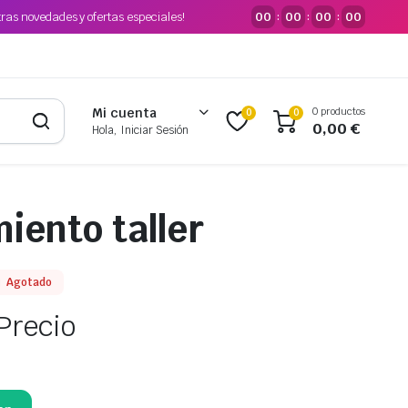
tras novedades y ofertas especiales!
00
00
00
00
:
:
:
0 productos
Mi cuenta
0
0
0,00
€
Hola, Iniciar Sesión
iento taller
Agotado
Precio