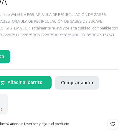
VA
edad de VALVULA EGR, VÁLVULA DE RECIRCULACIÓN DE GASES,
GASES, VÁLVULA DE RECIRCULACIÓN DE GASES DE ESCAPE,
 SISTEMA EGR. Totalmente nuevo y de alta calidad, compatible con
5130 72287513 722875005 72287500 722875000 93185000 9157671
pp
Añadir al carrito
Comprar ahora
 2
ucto? Añade a favoritos y sigue el producto.