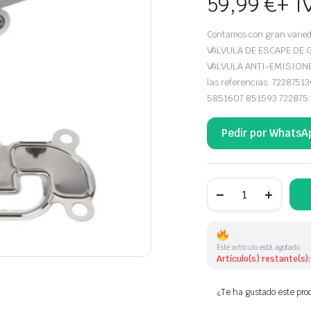
59,99
€
+ I
Contamos con gran vari
VÁLVULA DE ESCAPE DE 
VÁLVULA ANTI-EMISIONES,
las referencias: 72287
5851607 851593 722875.
Pedir por WhatsA
VALVULA
EGR
OPEL
722875130
72287513
722875005
Este artículo está agotado.
72287500
Artículo(s) restante(s):
cantidad
¿Te ha gustado este prod