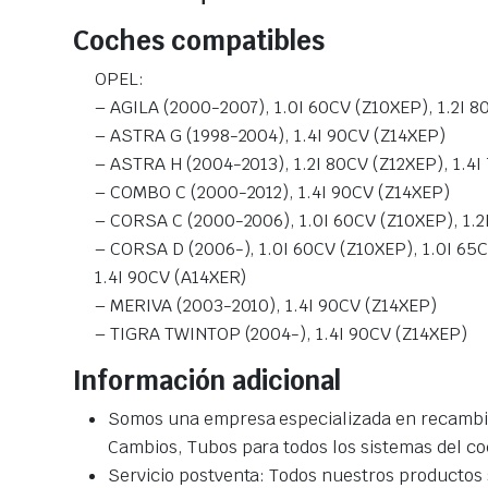
Coches compatibles
OPEL:
– AGILA (2000-2007), 1.0I 60CV (Z10XEP), 1.2I 8
– ASTRA G (1998-2004), 1.4I 90CV (Z14XEP)
– ASTRA H (2004-2013), 1.2I 80CV (Z12XEP), 1.4I
– COMBO C (2000-2012), 1.4I 90CV (Z14XEP)
– CORSA C (2000-2006), 1.0I 60CV (Z10XEP), 1.2I
– CORSA D (2006-), 1.0I 60CV (Z10XEP), 1.0I 65CV
1.4I 90CV (A14XER)
– MERIVA (2003-2010), 1.4I 90CV (Z14XEP)
– TIGRA TWINTOP (2004-), 1.4I 90CV (Z14XEP)
Información adicional
Somos una empresa especializada en recambio
Cambios, Tubos para todos los sistemas del co
Servicio postventa: Todos nuestros productos s