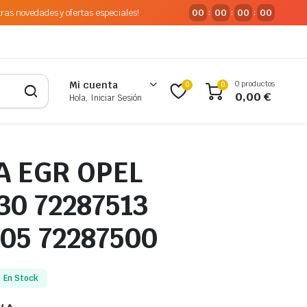
tras novedades y ofertas especiales!
00
00
00
00
:
:
:
0 productos
Mi cuenta
0
0
0,00
€
Hola, Iniciar Sesión
A EGR OPEL
30 72287513
05 72287500
En Stock