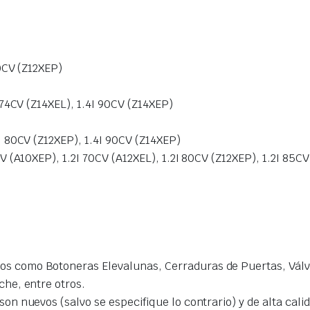
0CV (Z12XEP)
 74CV (Z14XEL), 1.4I 90CV (Z14XEP)
 80CV (Z12XEP), 1.4I 90CV (Z14XEP)
 (A10XEP), 1.2I 70CV (A12XEL), 1.2I 80CV (Z12XEP), 1.2I 85CV 
s como Botoneras Elevalunas, Cerraduras de Puertas, Válvu
che, entre otros.
on nuevos (salvo se especifique lo contrario) y de alta cal