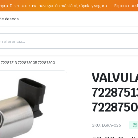
pra. Disfruta de una navegación más fácil, rápida y segura
¡Explora nues
 de deseos
 72287513 722875005 72287500
VALVUL
7228751
7228750
SKU:
EGRA-026