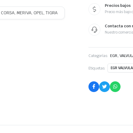
Precios bajos
Precio más bajo 
 CORSA, MERIVA, OPEL, TIGRA
Contacta con 
Nuestro comercia
,
Categorías:
EGR
VALVUL
Etiquetas:
EGR VALVUL