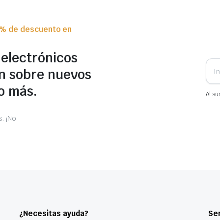
0% de descuento en
 electrónicos
n sobre nuevos
o más.
Al su
. ¡No
¿Necesitas ayuda?
Ser