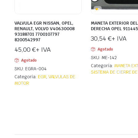
VALVULA EGR NISSAN, OPEL,
MANETA EXTERIOR DE
RENAULT, VOLVO V40630008
DERECHA OPEL 911445
93188701 7700107797
30,54
€
+ IVA
8200542997
45,00
€
+ IVA
Agotado
SKU: ME-142
Agotado
Categoría:
MANETA EX
SKU: EGRA-004
SISTEMA DE CIERRE DE
Categoría:
EGR
,
VALVULAS DE
MOTOR