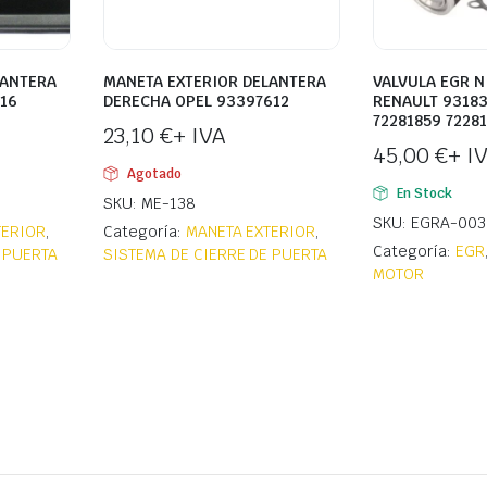
LANTERA
MANETA EXTERIOR DELANTERA
VALVULA EGR N
16
DERECHA OPEL 93397612
RENAULT 93183
72281859 7228
23,10
€
+ IVA
45,00
€
+ I
Agotado
En Stock
SKU: ME-138
SKU: EGRA-003
TERIOR
,
Categoría:
MANETA EXTERIOR
,
Categoría:
EGR
 PUERTA
SISTEMA DE CIERRE DE PUERTA
MOTOR