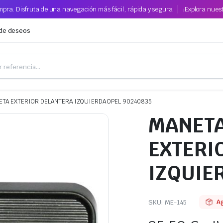
pra. Disfruta de una navegación más fácil, rápida y segura
¡Explora nues
 de deseos
ETA EXTERIOR DELANTERA IZQUIERDA OPEL 90240835
MANET
EXTERI
IZQUIE
SKU:
ME-145
A