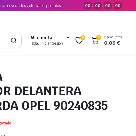
tras novedades y ofertas especiales!
00
00
00
00
:
:
:
0 productos
Mi cuenta
0
0
0,00
€
Hola, Iniciar Sesión
A
OR DELANTERA
RDA OPEL 90240835
gotado