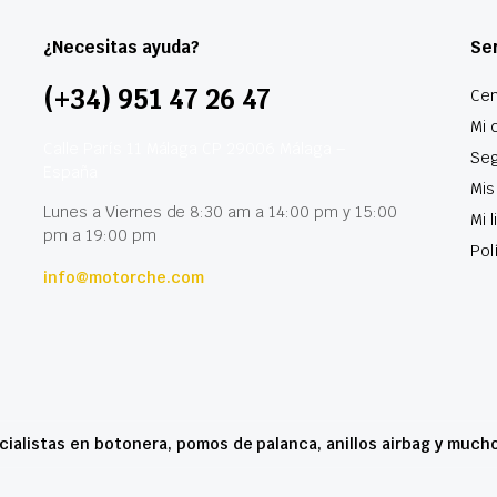
¿Necesitas ayuda?
Ser
(+34) 951 47 26 47
Cen
Mi 
Calle París 11 Málaga CP 29006 Málaga –
Seg
España
Mis
Lunes a Viernes de 8:30 am a 14:00 pm y 15:00
Mi 
pm a 19:00 pm
Pol
info@motorche.com
cialistas en botonera, pomos de palanca, anillos airbag y much