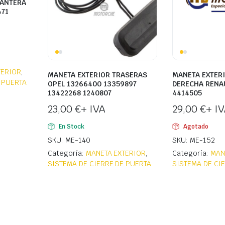
LANTERA
471
TERIOR
,
MANETA EXTERIOR TRASERAS
MANETA EXTERI
 PUERTA
OPEL 13266400 13359897
DERECHA RENAU
13422268 1240807
4414505
23,00
€
+ IVA
29,00
€
+ I
En Stock
Agotado
SKU: ME-140
SKU: ME-152
Categoría:
MANETA EXTERIOR
,
Categoría:
MAN
SISTEMA DE CIERRE DE PUERTA
SISTEMA DE CI