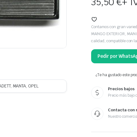
35,50
€
+ I
Contamos con gran vari
MANGO EXTERIOR, MANILL
calidad, compatible con l
Pedir por WhatsA
¿Te ha gustado este prod
ADETT, MANTA, OPEL
Precios bajos
Precio más bajo 
Contacta con 
Nuestro comercia