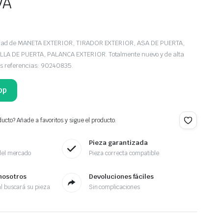
VA
edad de MANETA EXTERIOR, TIRADOR EXTERIOR, ASA DE PUERTA,
A DE PUERTA, PALANCA EXTERIOR. Totalmente nuevo y de alta
as referencias: 90240835.
pp
ucto? Añade a favoritos y sigue el producto.
Pieza garantizada
del mercado
Pieza correcta compatible
nosotros
Devoluciones fáciles
l buscará su pieza
Sin complicaciones