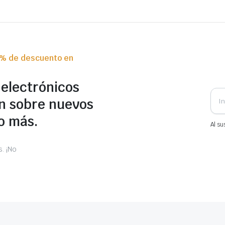
0% de descuento en
 electrónicos
n sobre nuevos
o más.
Al su
. ¡No