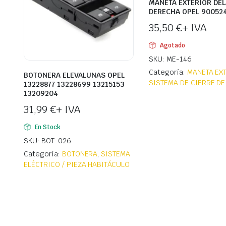
MANETA EXTERIOR DE
DERECHA OPEL 90052
35,50
€
+ IVA
Agotado
SKU: ME-146
Categoría:
MANETA EX
BOTONERA ELEVALUNAS OPEL
SISTEMA DE CIERRE DE
13228877 13228699 13215153
13209204
31,99
€
+ IVA
En Stock
SKU: BOT-026
Categoría:
BOTONERA
,
SISTEMA
ELÉCTRICO / PIEZA HABITÁCULO