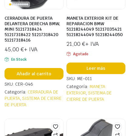
CERRADURA DE PUERTA
MANETA EXTERIOR KIT DE
DELANTERA DERECHA BMW,
REPARACION BMW
MINI 51217318424
51218244049 51217035421
51217318422 51217318420
51218244049 51218244050
51217318416
21,00
€
+ IVA
45,00
€
+ IVA
Agotado
En Stock
Leer más
Añadir al carrito
SKU: ME-011
SKU: CER-046
Categoría:
MANETA
Categoría:
CERRADURA DE
EXTERIOR
,
SISTEMA DE
PUERTA
,
SISTEMA DE CIERRE
CIERRE DE PUERTA
DE PUERTA