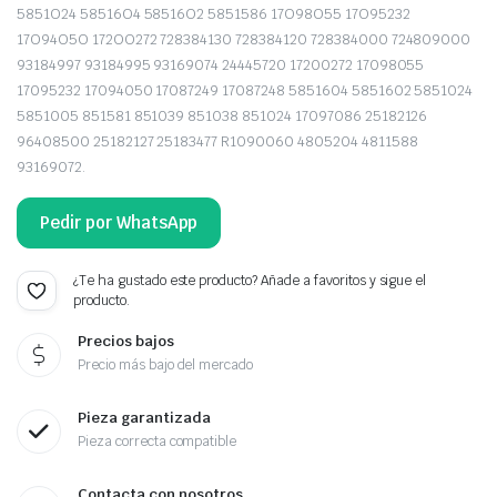
5851O24 58516O4 58516O2 5851586 17O98O55 17O95232
17O94O5O 172OO272 728384130 728384120 728384000 724809000
93184997 93184995 93169074 24445720 17200272 17098055
17095232 17094050 17087249 17087248 5851604 5851602 5851024
5851005 851581 851039 851038 851024 17097086 25182126
96408500 25182127 25183477 R1090060 4805204 4811588
93169072.
Pedir por WhatsApp
¿Te ha gustado este producto? Añade a favoritos y sigue el
producto.
Precios bajos
Precio más bajo del mercado
Pieza garantizada
Pieza correcta compatible
Contacta con nosotros