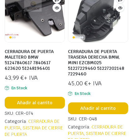
CERRADURA DE PUERTA
CERRADURA DE PUERTA
MALETERO BMW
TRASERA DERECHA BMW,
51247840617 7840617
MINI EZCBM025
623620 51248196401
51227229460 51227202148
7229460
43,99
€
+ IVA
45,00
€
+ IVA
En Stock
En Stock
Añadir al carrito
Añadir al carrito
SKU: CER-074
SKU: CER-048
Categoría:
CERRADURA DE
Categoría:
CERRADURA DE
PUERTA
,
SISTEMA DE CIERRE
PUERTA
,
SISTEMA DE CIERRE
DE PUERTA