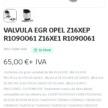
VALVULA EGR OPEL Z16XEP
R1O9OO61 Z16XE1 R1090061
SKU:
EGRA-006
En Stock
65,00
€
+ IVA
Contamos con gran variedad de VALVULA EGR, VÁLVULA DE
RECIRCULACIÓN DE GASES, VÁLVULA DE ESCAPE DE GASES, VÁLVULA
DE RECIRCULACIÓN DE GASES DE ESCAPE, VÁLVULA ANTI-
EMISIONES, SISTEMA EGR. Totalmente nuevo y de alta calidad,
compatible con las referencias: Z16XEP R1O9OO61 Z16XE1 R1090061
851O39 851O38 851O24 724809100 72838413 72838412 728384005
72838400 724809110 72480910 724809010 72480900 5851OO5