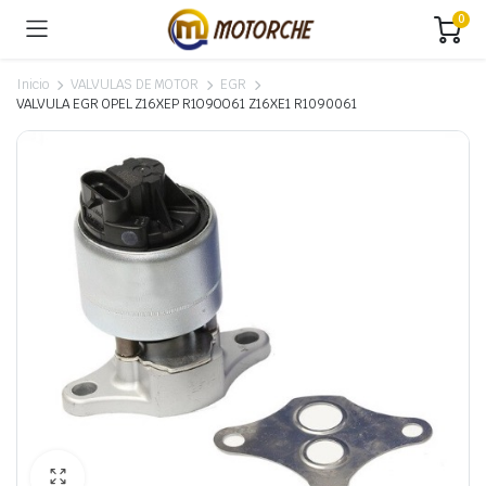
0
Inicio
VALVULAS DE MOTOR
EGR
VALVULA EGR OPEL Z16XEP R1O9OO61 Z16XE1 R1090061