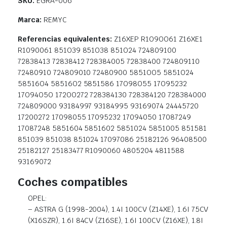
SKU:
EGRA-006
Marca:
REMYC
Referencias equivalentes:
Z16XEP R1O9OO61 Z16XE1
R1090061 851O39 851O38 851O24 724809100
72838413 72838412 728384005 72838400 724809110
72480910 724809010 72480900 5851OO5 5851O24
58516O4 58516O2 5851586 17O98O55 17O95232
17O94O5O 172OO272 728384130 728384120 728384000
724809000 93184997 93184995 93169074 24445720
17200272 17098055 17095232 17094050 17087249
17087248 5851604 5851602 5851024 5851005 851581
851039 851038 851024 17097086 25182126 96408500
25182127 25183477 R1090060 4805204 4811588
93169072
Coches compatibles
OPEL:
– ASTRA G (1998-2004), 1.4I 100CV (Z14XE), 1.6I 75CV
(X16SZR), 1.6I 84CV (Z16SE), 1.6I 100CV (Z16XE), 1.8I