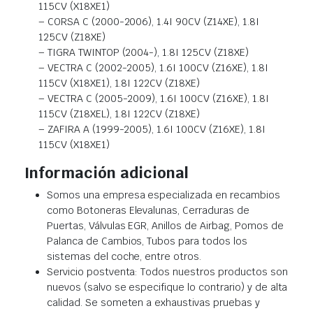
115CV (X18XE1)
– CORSA C (2000-2006), 1.4I 90CV (Z14XE), 1.8I
125CV (Z18XE)
– TIGRA TWINTOP (2004-), 1.8I 125CV (Z18XE)
– VECTRA C (2002-2005), 1.6I 100CV (Z16XE), 1.8I
115CV (X18XE1), 1.8I 122CV (Z18XE)
– VECTRA C (2005-2009), 1.6I 100CV (Z16XE), 1.8I
115CV (Z18XEL), 1.8I 122CV (Z18XE)
– ZAFIRA A (1999-2005), 1.6I 100CV (Z16XE), 1.8I
115CV (X18XE1)
Información adicional
Somos una empresa especializada en recambios
como Botoneras Elevalunas, Cerraduras de
Puertas, Válvulas EGR, Anillos de Airbag, Pomos de
Palanca de Cambios, Tubos para todos los
sistemas del coche, entre otros.
Servicio postventa: Todos nuestros productos son
nuevos (salvo se especifique lo contrario) y de alta
calidad. Se someten a exhaustivas pruebas y