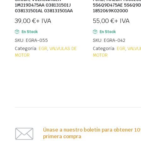
1M219D475AA 038131501J
5S6Q9D475AE 5S6Q9D
038131501AL 038131501AA
1852069K02000
39,00
€
+ IVA
55,00
€
+ IVA
En Stock
En Stock
SKU: EGRA-055
SKU: EGRA-042
Categoría:
EGR
,
VALVULAS DE
Categoría:
EGR
,
VALVU
MOTOR
MOTOR
Únase a nuestro boletín para obtener 1
primera compra