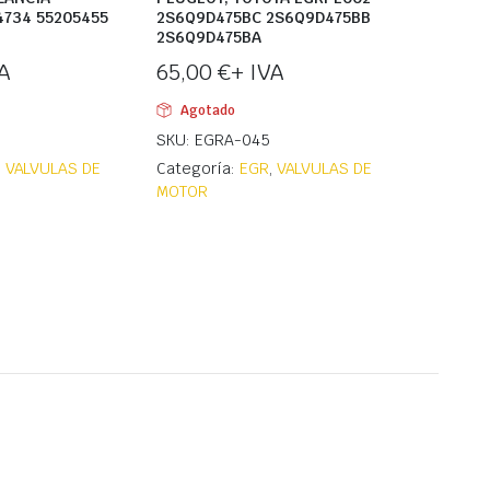
4734 55205455
2S6Q9D475BC 2S6Q9D475BB
2S6Q9D475BA
A
65,00
€
+ IVA
Agotado
SKU: EGRA-045
,
VALVULAS DE
Categoría:
EGR
,
VALVULAS DE
MOTOR