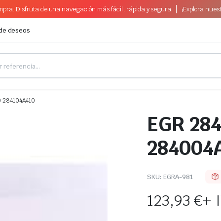
pra. Disfruta de una navegación más fácil, rápida y segura
¡Explora nues
 de deseos
 284104A410
EGR 28
284004
SKU:
EGRA-981
123,93
€
+ 