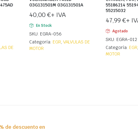
475AD
03G131501M 03G131501A
55186214 5519
55215032
40,00
€
+ IVA
47,99
€
+ IV
En Stock
Agotado
SKU: EGRA-056
SKU: EGRA-012
Categoría:
EGR
,
VALVULAS DE
LAS DE
Categoría:
EGR
MOTOR
MOTOR
0% de descuento en