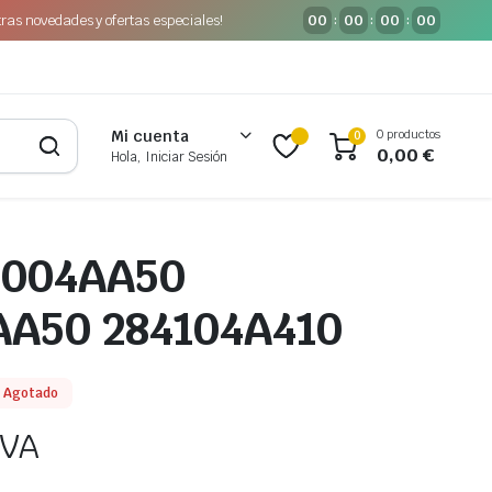
tras novedades y ofertas especiales!
00
00
00
00
:
:
:
0 productos
Mi cuenta
0
0,00
€
Hola, Iniciar Sesión
4004AA50
AA50 284104A410
Agotado
IVA