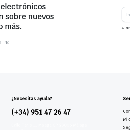
 electrónicos
n sobre nuevos
o más.
Al su
. ¡No
¿Necesitas ayuda?
Ser
(+34) 951 47 26 47
Cen
Mi 
Calle París 11 Málaga CP 29006 Málaga –
Seg