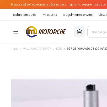
Hemos rediseñado nuestra página para mejorar tu experiencia de com
Sobre Nosotros
Mi cuenta
Seguimiento envíos
Lista
Inicio
VALVULAS DE MOTOR
EGR
EGR 284004AA50 284004AA50