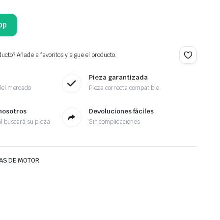
pp
ucto? Añade a favoritos y sigue el producto.
Pieza garantizada
del mercado
Pieza correcta compatible
nosotros
Devoluciones fáciles
l buscará su pieza
Sin complicaciones
AS DE MOTOR