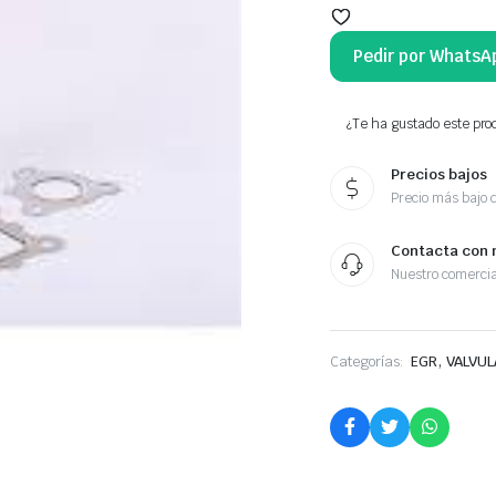
Pedir por WhatsA
¿Te ha gustado este prod
Precios bajos
Precio más bajo 
Contacta con 
Nuestro comercia
,
Categorías:
EGR
VALVUL