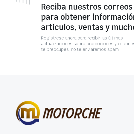
Reciba nuestros correos
para obtener informació
artículos, ventas y much
Regístrese ahora para recibir las últimas
actualizaciones sobre promociones y cupones
te preocupes, no te enviaremos spam!