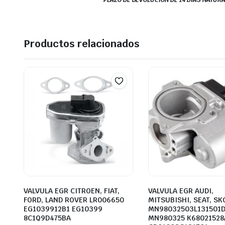
PLAZO DE DEVOLUCIÓN DE 14 DÍAS NATURA
Productos relacionados
VALVULA EGR CITROEN, FIAT,
VALVULA EGR AUDI,
FORD, LAND ROVER LR006650
MITSUBISHI, SEAT, S
EG1039912B1 EG10399
MN98032503L131501
8C1Q9D475BA
MN980325 K68021528