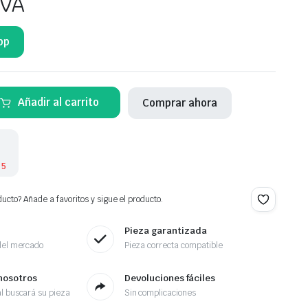
IVA
pp
Añadir al carrito
Comprar ahora
 5
ucto? Añade a favoritos y sigue el producto.
Pieza garantizada
del mercado
Pieza correcta compatible
nosotros
Devoluciones fáciles
l buscará su pieza
Sin complicaciones