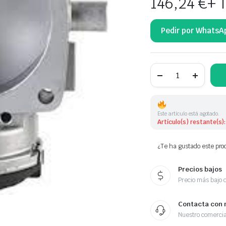
146,24
€
+ 
Pedir por WhatsA
CUERPO
MARIPOSA
A1131410125
1131410125
1131410126
A113141012
Este artículo está agotado.
cantidad
Artículo(s) restante(s):
¿Te ha gustado este prod
Precios bajos
Precio más bajo 
Contacta con 
Nuestro comercia