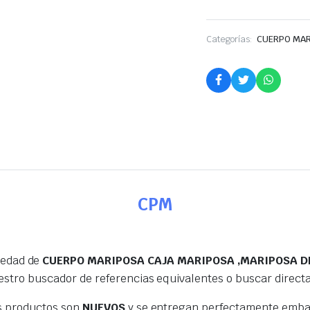
Categorías:
CUERPO MA
CPM
iedad de
CUERPO MARIPOSA CAJA MARIPOSA ,MARIPOSA D
estro buscador de referencias equivalentes o buscar direc
s productos son
NUEVOS
y se entregan perfectamente embal