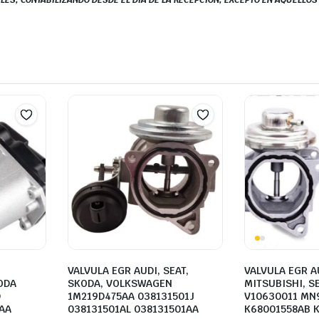
LES, CONTABILIZANDO DESDE EL DÍA DE LA RECEPCIÓN, EXCEPTO EN AQUELLO
VALVULA EGR AUDI, SEAT,
VALVULA EGR A
KODA
SKODA, VOLKSWAGEN
MITSUBISHI, S
D
1M219D475AA 038131501J
V10630011 MN
AA
038131501AL 038131501AA
K68001558AB 