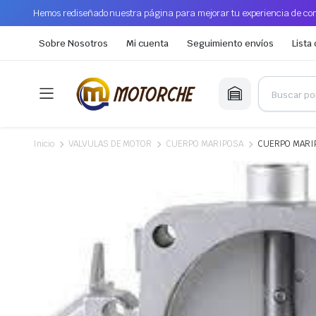
Hemos rediseñado nuestra página para mejorar tu experiencia de com
Sobre Nosotros
Mi cuenta
Seguimiento envíos
Lista
Inicio
VALVULAS DE MOTOR
CUERPO MARIPOSA
CUERPO MARIPO