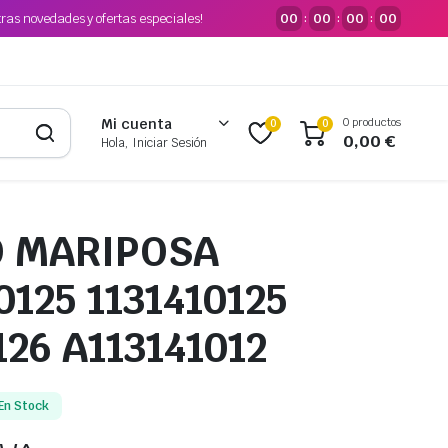
tras novedades y ofertas especiales!
00
00
00
00
:
:
:
0 productos
Mi cuenta
0
0
0,00
€
Hola, Iniciar Sesión
 MARIPOSA
0125 1131410125
126 A113141012
En Stock