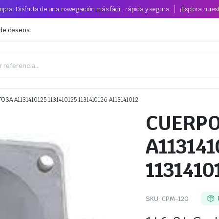
pra. Disfruta de una navegación más fácil, rápida y segura
¡Explora nues
 de deseos
SA A1131410125 1131410125 1131410126 A113141012
CUERPO
A113141
1131410
SKU:
CPM-120