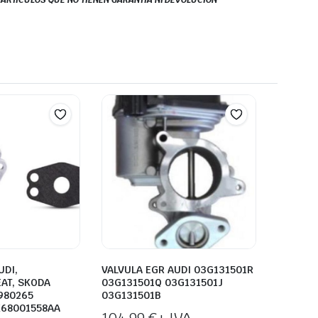
S ARTÍCULOS QUE NO TIENEN GARANTÍA NI DEVOLUCIÓN
UDI,
VALVULA EGR AUDI 03G131501R
EAT, SKODA
03G131501Q 03G131501J
980265
03G131501B
K68001558AA