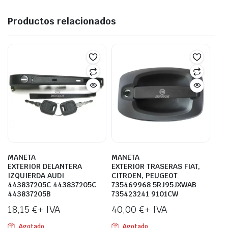
Productos relacionados
MANETA
MANETA
EXTERIOR DELANTERA
EXTERIOR TRASERAS FIAT,
IZQUIERDA AUDI
CITROEN, PEUGEOT
443837205C 443837205C
735469968 5RJ95JXWAB
443837205B
735423241 9101CW
18,15
€
+ IVA
40,00
€
+ IVA
Agotado
Agotado