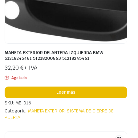
MANETA EXTERIOR DELANTERA IZQUIERDA BMW
51218245461 51218200663 51218245461
32,20
€
+ IVA
Agotado
Leer más
SKU: ME-016
Categoría:
MANETA EXTERIOR
,
SISTEMA DE CIERRE DE
PUERTA