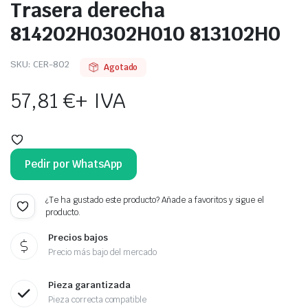
Trasera derecha
814202H0302H010 813102H0
SKU:
CER-802
Agotado
57,81
€
+ IVA
Pedir por WhatsApp
¿Te ha gustado este producto? Añade a favoritos y sigue el
producto.
Precios bajos
Precio más bajo del mercado
Pieza garantizada
Pieza correcta compatible