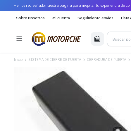
Hemos rediseñado nuestra página para mejorar tu experiencia de com
Sobre Nosotros
Mi cuenta
Seguimiento envíos
Lista
Inicio
SISTEMA DE CIERRE DE PUERTA
CERRADURA DE PUERTA