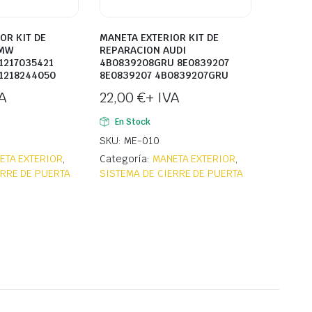
OR KIT DE
MANETA EXTERIOR KIT DE
BMW
REPARACION AUDI
1217035421
4B0839208GRU 8E0839207
1218244050
8E0839207 4B0839207GRU
A
22,00
€
+ IVA
En Stock
SKU: ME-010
ETA EXTERIOR
,
Categoría:
MANETA EXTERIOR
,
ERRE DE PUERTA
SISTEMA DE CIERRE DE PUERTA