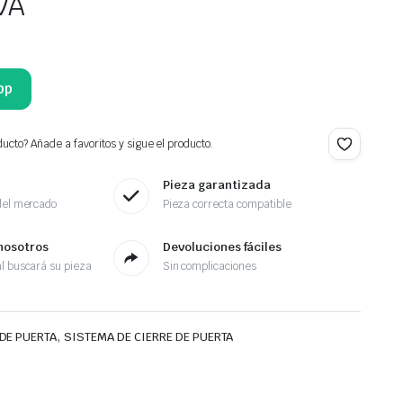
VA
pp
ucto? Añade a favoritos y sigue el producto.
Pieza garantizada
del mercado
Pieza correcta compatible
nosotros
Devoluciones fáciles
l buscará su pieza
Sin complicaciones
,
DE PUERTA
SISTEMA DE CIERRE DE PUERTA