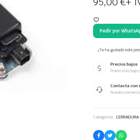
95,00
€
+ I
Pedir por WhatsA
¿Te ha gustado este prod
Precios bajos
Precio más bajo 
Contacta con 
Nuestro comercia
Categorías:
CERRADURA 