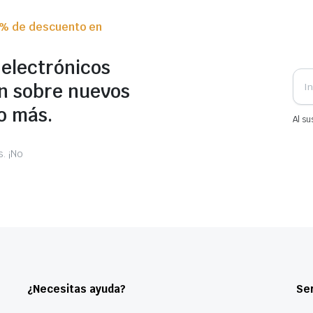
0% de descuento en
 electrónicos
n sobre nuevos
o más.
Al su
. ¡No
¿Necesitas ayuda?
Ser