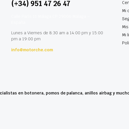
(+34) 951 47 26 47
Cen
Mi 
Calle París 11 Málaga CP 29006 Málaga –
Seg
España
Mis
Lunes a Viernes de 8:30 am a 14:00 pm y 15:00
Mi 
pm a 19:00 pm
Pol
info@motorche.com
cialistas en botonera, pomos de palanca, anillos airbag y much