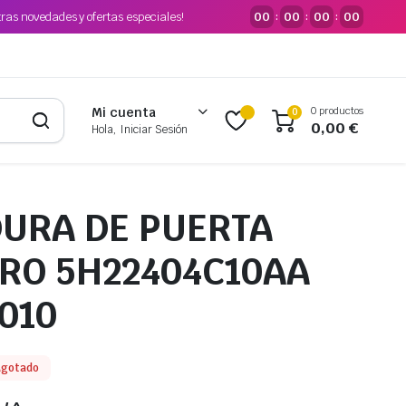
tras novedades y ofertas especiales!
00
00
00
00
:
:
:
0 productos
Mi cuenta
0
0,00
€
Hola, Iniciar Sesión
URA DE PUERTA
RO 5H22404C10AA
010
gotado