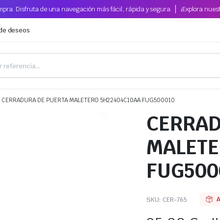
pra. Disfruta de una navegación más fácil, rápida y segura
¡Explora nues
 de deseos
CERRADURA DE PUERTA MALETERO 5H22404C10AA FUG500010
CERRAD
MALETE
FUG500
SKU:
CER-765
A