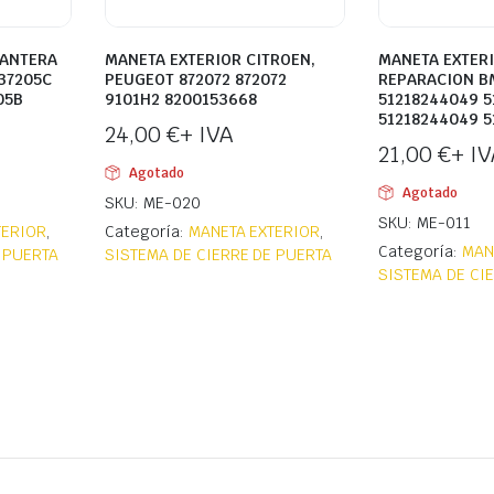
LANTERA
MANETA EXTERIOR CITROEN,
MANETA EXTERI
37205C
PEUGEOT 872072 872072
REPARACION 
05B
9101H2 8200153668
51218244049 5
51218244049 5
24,00
€
+ IVA
21,00
€
+ IV
Agotado
Agotado
SKU: ME-020
SKU: ME-011
TERIOR
,
Categoría:
MANETA EXTERIOR
,
Categoría:
MAN
 PUERTA
SISTEMA DE CIERRE DE PUERTA
SISTEMA DE CI