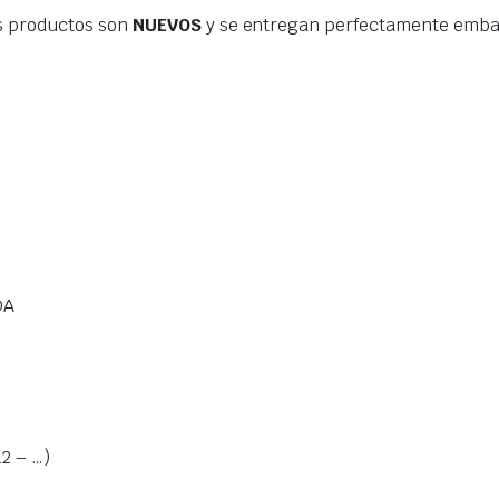
s productos son
NUEVOS
y se entregan perfectamente embal
DA
2 – …)