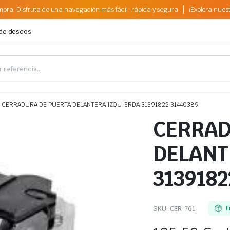
pra. Disfruta de una navegación más fácil, rápida y segura
¡Explora nues
 de deseos
CERRADURA DE PUERTA DELANTERA IZQUIERDA 31391822 31440389
CERRAD
DELANT
3139182
SKU:
CER-761
E