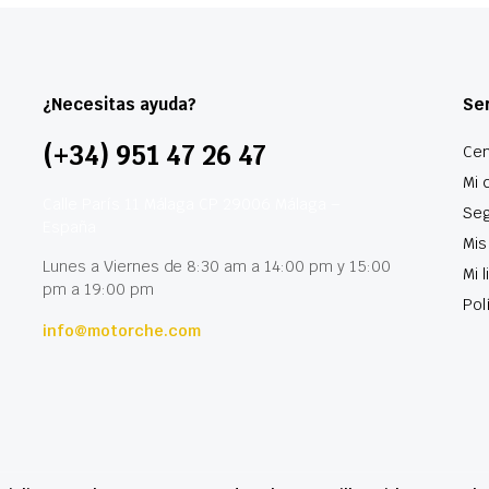
¿Necesitas ayuda?
Ser
(+34) 951 47 26 47
Cen
Mi 
Calle París 11 Málaga CP 29006 Málaga –
Seg
España
Mis
Lunes a Viernes de 8:30 am a 14:00 pm y 15:00
Mi 
pm a 19:00 pm
Pol
info@motorche.com