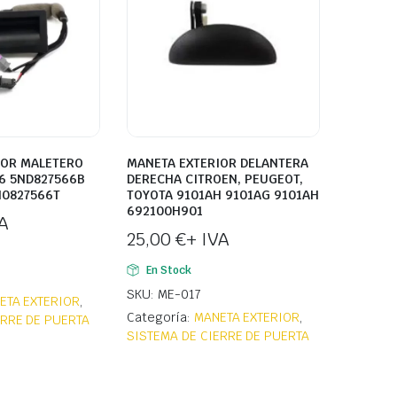
IOR MALETERO
MANETA EXTERIOR DELANTERA
6 5ND827566B
DERECHA CITROEN, PEUGEOT,
N0827566T
TOYOTA 9101AH 9101AG 9101AH
692100H901
A
25,00
€
+ IVA
En Stock
SKU: ME-017
ETA EXTERIOR
,
Categoría:
MANETA EXTERIOR
,
ERRE DE PUERTA
SISTEMA DE CIERRE DE PUERTA