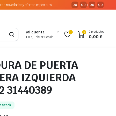
tras novedades y ofertas especiales!
00
00
00
00
:
:
:
0 productos
Mi cuenta
0
0,00
€
Hola, Iniciar Sesión
URA DE PUERTA
ERA IZQUIERDA
2 31440389
n Stock