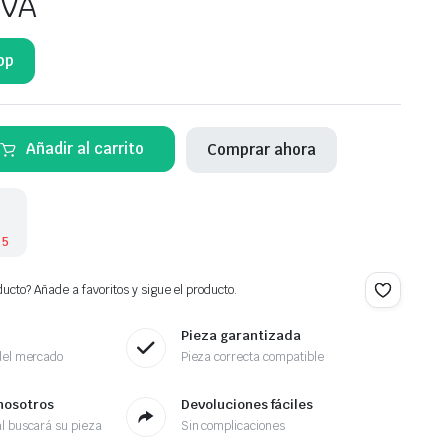
IVA
pp
Añadir al carrito
Comprar ahora
 5
ucto? Añade a favoritos y sigue el producto.
Pieza garantizada
del mercado
Pieza correcta compatible
nosotros
Devoluciones fáciles
l buscará su pieza
Sin complicaciones