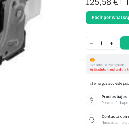
125,58
€
+ 
Pedir por WhatsA
CERRADURA
DE
PUERTA
DELANTERA
IZQUIERDA
31391822
Este artículo está agotado.
31440389
Artículo(s) restante(s):
cantidad
¿Te ha gustado este prod
Precios bajos
Precio más bajo 
Contacta con 
Nuestro comercia