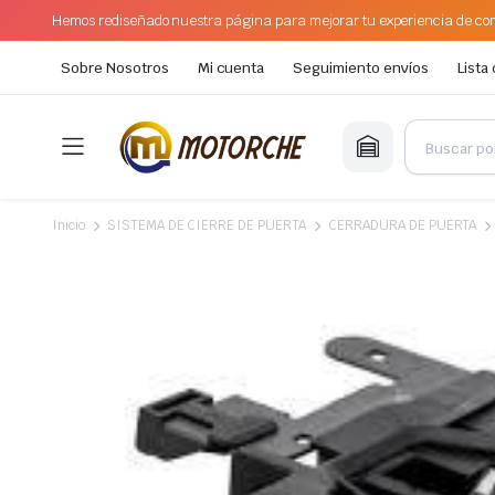
Hemos rediseñado nuestra página para mejorar tu experiencia de com
Sobre Nosotros
Mi cuenta
Seguimiento envíos
Lista
Inicio
SISTEMA DE CIERRE DE PUERTA
CERRADURA DE PUERTA