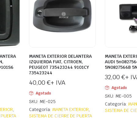
LANTERA
MANETA EXTERIOR DELANTERA
MANETA EXTER
N,
IZQUIERDA FIAT, CITROEN,
AUDI 5n082756
9101S6
PEUGEOT 735423244 9101CY
5N0827566B 5
735423244
32,00
€
+ IV
40,00
€
+ IVA
Agotado
Agotado
SKU: ME-005
SKU: ME-025
Categoría:
MAN
TERIOR
,
Categoría:
MANETA EXTERIOR
,
SISTEMA DE CI
 PUERTA
SISTEMA DE CIERRE DE PUERTA