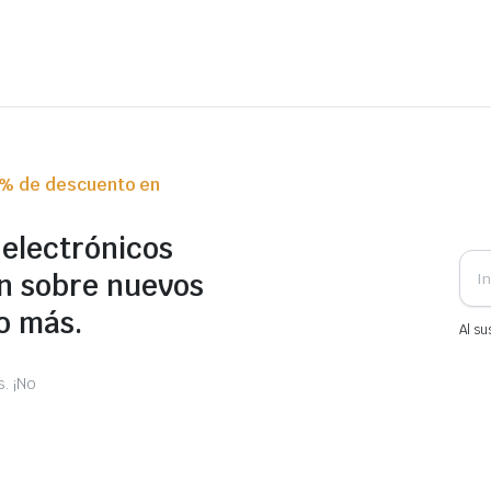
0% de descuento en
 electrónicos
n sobre nuevos
o más.
Al su
. ¡No