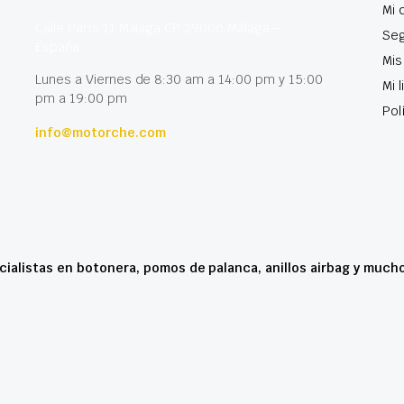
Mi 
Calle París 11 Málaga CP 29006 Málaga –
Seg
España
Mis
Lunes a Viernes de 8:30 am a 14:00 pm y 15:00
Mi 
pm a 19:00 pm
Pol
info@motorche.com
cialistas en botonera, pomos de palanca, anillos airbag y much