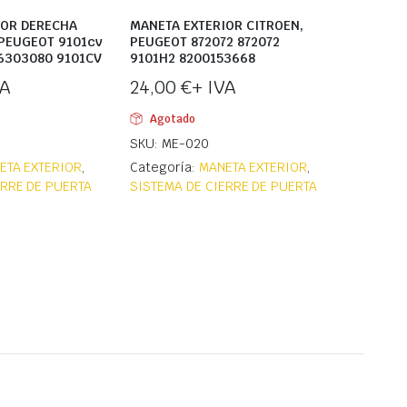
IOR DERECHA
MANETA EXTERIOR CITROEN,
, PEUGEOT 9101cv
PEUGEOT 872072 872072
6303080 9101CV
9101H2 8200153668
VA
24,00
€
+ IVA
Agotado
SKU: ME-020
ETA EXTERIOR
,
Categoría:
MANETA EXTERIOR
,
ERRE DE PUERTA
SISTEMA DE CIERRE DE PUERTA