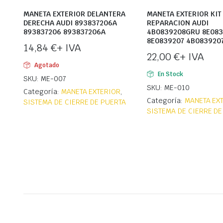
MANETA EXTERIOR DELANTERA
MANETA EXTERIOR KIT
DERECHA AUDI 893837206A
REPARACION AUDI
893837206 893837206A
4B0839208GRU 8E083
8E0839207 4B083920
14,84
€
+ IVA
22,00
€
+ IVA
Agotado
En Stock
SKU: ME-007
SKU: ME-010
Categoría:
MANETA EXTERIOR
,
Categoría:
MANETA EX
SISTEMA DE CIERRE DE PUERTA
SISTEMA DE CIERRE DE