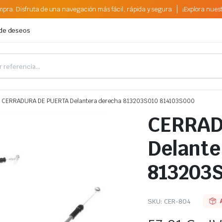
pra. Disfruta de una navegación más fácil, rápida y segura
¡Explora nues
 de deseos
CERRADURA DE PUERTA Delantera derecha 813203S010 814103S000
CERRAD
Delante
813203
SKU:
CER-804