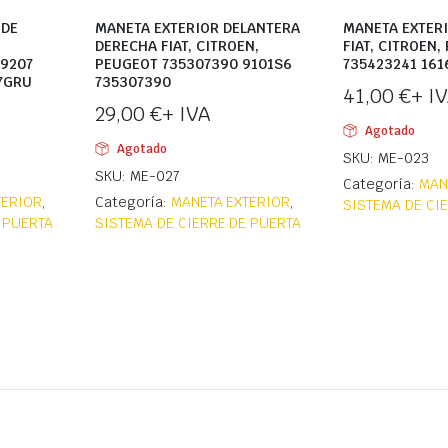
 DE
MANETA EXTERIOR DELANTERA
MANETA EXTER
DERECHA FIAT, CITROEN,
FIAT, CITROEN
9207
PEUGEOT 735307390 9101S6
735423241 161
7GRU
735307390
41,00
€
+ I
29,00
€
+ IVA
Agotado
Agotado
SKU: ME-023
SKU: ME-027
Categoría:
MAN
TERIOR
,
Categoría:
MANETA EXTERIOR
,
SISTEMA DE CI
 PUERTA
SISTEMA DE CIERRE DE PUERTA