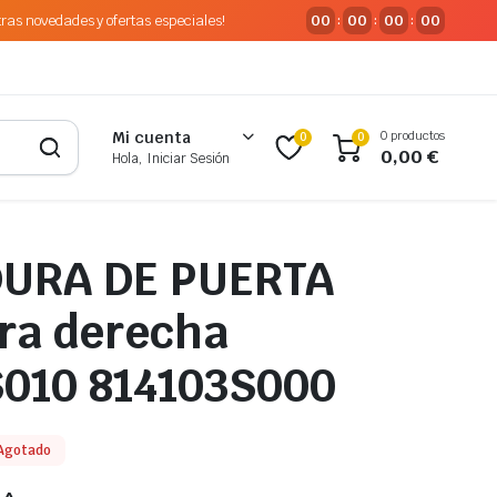
tras novedades y ofertas especiales!
00
00
00
00
:
:
:
0 productos
Mi cuenta
0
0
0,00
€
Hola, Iniciar Sesión
URA DE PUERTA
ra derecha
S010 814103S000
Agotado