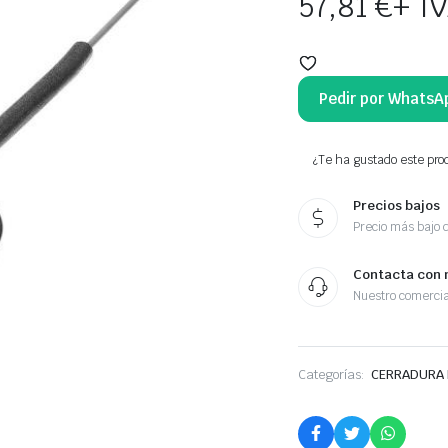
57,81
€
+ I
Pedir por WhatsA
¿Te ha gustado este prod
Precios bajos
Precio más bajo 
Contacta con 
Nuestro comercia
Categorías:
CERRADURA 