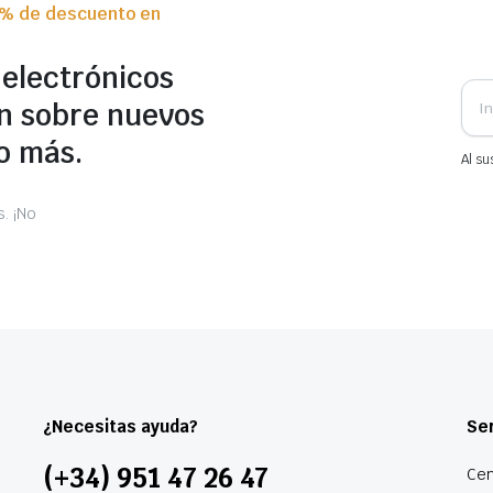
0% de descuento en
 electrónicos
n sobre nuevos
o más.
Al su
. ¡No
¿Necesitas ayuda?
Ser
(+34) 951 47 26 47
Cen