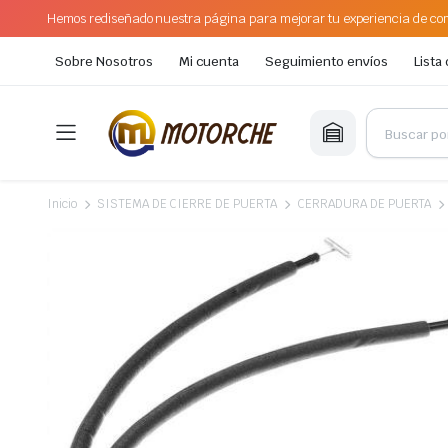
Hemos rediseñado nuestra página para mejorar tu experiencia de com
Sobre Nosotros
Mi cuenta
Seguimiento envíos
Lista
Inicio
SISTEMA DE CIERRE DE PUERTA
CERRADURA DE PUERTA