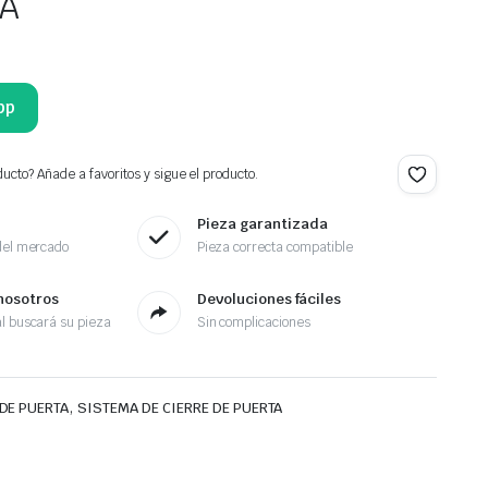
VA
pp
ucto? Añade a favoritos y sigue el producto.
Pieza garantizada
del mercado
Pieza correcta compatible
nosotros
Devoluciones fáciles
l buscará su pieza
Sin complicaciones
,
DE PUERTA
SISTEMA DE CIERRE DE PUERTA