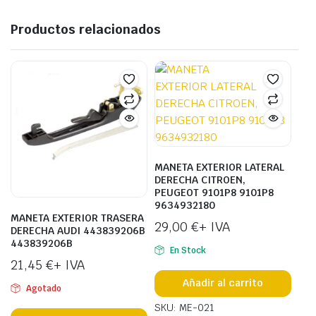
Productos relacionados
MANETA EXTERIOR LATERAL
DERECHA CITROEN,
PEUGEOT 9101P8 9101P8
9634932180
MANETA EXTERIOR TRASERA
29,00
€
+ IVA
DERECHA AUDI 443839206B
443839206B
En Stock
21,45
€
+ IVA
Añadir al carrito
Agotado
SKU: ME-021