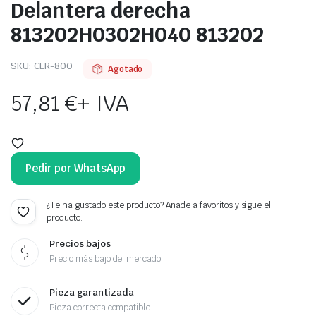
Delantera derecha
813202H0302H040 813202
SKU:
CER-800
Agotado
57,81
€
+ IVA
Pedir por WhatsApp
¿Te ha gustado este producto? Añade a favoritos y sigue el
producto.
Precios bajos
Precio más bajo del mercado
Pieza garantizada
Pieza correcta compatible