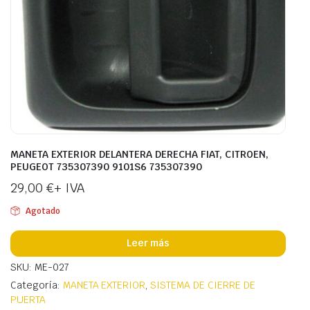
MANETA EXTERIOR DELANTERA DERECHA FIAT, CITROEN,
PEUGEOT 735307390 9101S6 735307390
29,00
€
+ IVA
Agotado
Leer más
SKU: ME-027
Categoría:
MANETA EXTERIOR
,
SISTEMA DE CIERRE DE
PUERTA