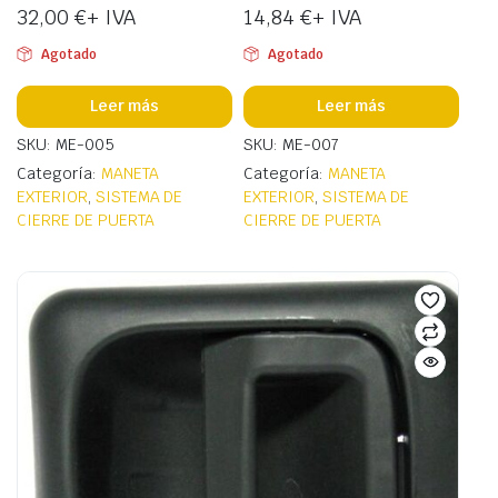
32,00
€
+ IVA
14,84
€
+ IVA
Agotado
Agotado
Leer más
Leer más
SKU: ME-005
SKU: ME-007
Categoría:
MANETA
Categoría:
MANETA
EXTERIOR
,
SISTEMA DE
EXTERIOR
,
SISTEMA DE
CIERRE DE PUERTA
CIERRE DE PUERTA